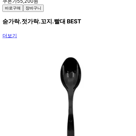
쿠폰가
55,200
원
바로구매
장바구니
숟가락.젓가락.꼬지.빨대 BEST
더보기