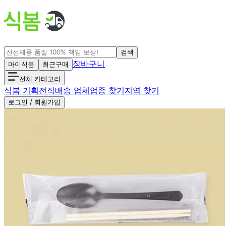
검색
장바구니
마이식봄
최근구매
전체 카테고리
식봄 기획전
직배송 업체
업종 찾기
지역 찾기
로그인 / 회원가입