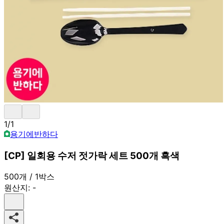
1
/
1
용기에반하다
[CP] 일회용 수저 젓가락 세트 500개 흑색
500개 / 1박스
원산지:
-