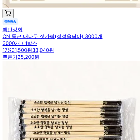
백만상회
CN 둥근 대나무 젓가락(정성을담아) 3000개
3000개 / 1박스
17
%
31,500원
38,040원
쿠폰가
25,200원