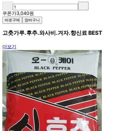
쿠폰가
3,040
원
바로구매
장바구니
고춧가루.후추.와사비.겨자.향신료 BEST
더보기