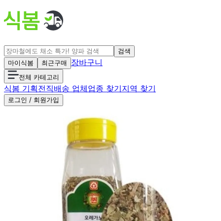
검색
장바구니
마이식봄
최근구매
전체 카테고리
식봄 기획전
직배송 업체
업종 찾기
지역 찾기
로그인 / 회원가입