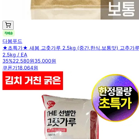
다봄푸드
★초특가★ 새봄 고춧가루 2.5kg (중간,한식,보통맛) 고추가
2.5kg / EA
35
%
22,580원
35,000원
쿠폰가
18,064원