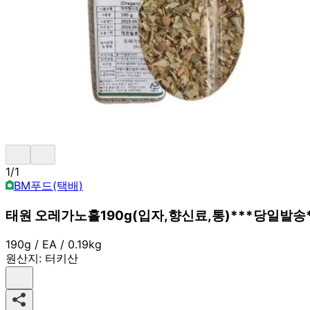
1
/
1
BM푸드(택배)
태원 오레가노홀190g(입자,향신료,통)***당일발송*
190g / EA / 0.19kg
원산지:
터키산