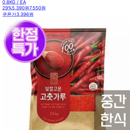
0.8KG / EA
29
%
5,390원
7,550원
쿠폰가
3,396원