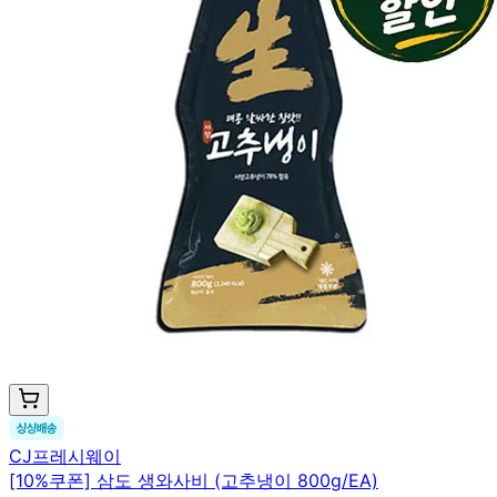
CJ프레시웨이
[10%쿠폰] 삼도 생와사비 (고추냉이 800g/EA)