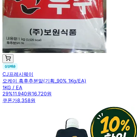
CJ프레시웨이
오케이 흑후추분말(기획_90% 1Kg/EA)
1KG / EA
29
%
11,940원
16,720원
쿠폰가
8,358원