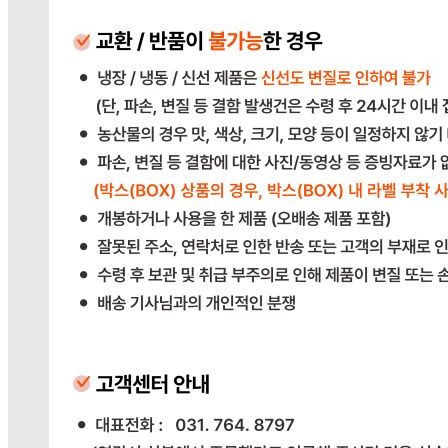
전자상거래 등에서의 소비자보호법에 관한 법률에 의거하여
미성년자가 체결한 계약은 법정대리인이 동의하지 않은 경우
본인 또는 법정대리인이 취소할 수 있습니다. 식봄에 등록된
판매상품과 상품의 내용은 판매자가 등록한 것으로 (주)마켓
보로는 그 등록내용에 대하여 일체의 책임을 지지 않습니다.
상세 정보
구매 정보
상품 문의
배송, 취소, 교환, 반품
등의 궁금한 내용을 문의하세요.
식봄 고객센터
031-698-3453
또는
상품
과 관련된 궁금한 내용을 문의하세요.
다봄푸드
031-764-8797
주문하기