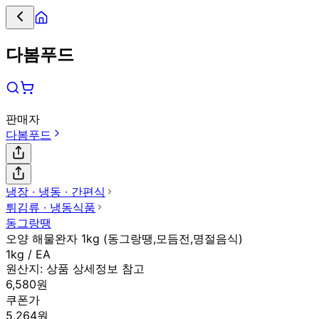
다봄푸드
판매자
다봄푸드
냉장 ∙ 냉동 ∙ 간편식
튀김류 ∙ 냉동식품
동그랑땡
오양 해물완자 1kg (동그랑땡,모듬전,명절음식)
1kg / EA
원산지:
상품 상세정보 참고
6,580원
쿠폰가
5,264원