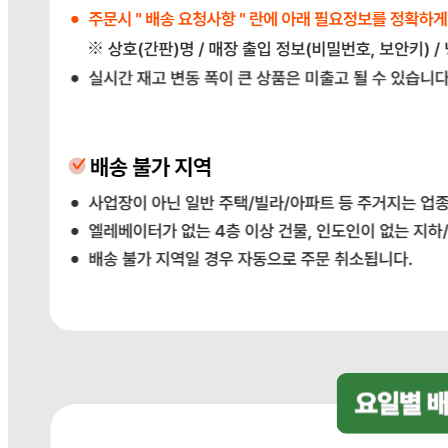
... 🛒 🛒 🛒
🥇
튀김류.냉동식품 BEST
더보기
판매자 정보
판매자 상호
다봄푸드
사업장 소재지
경기 광주시 장지9길 34-16 (장지동) .
연락처
031-764-8797
사업자
등록번호
383-81-02561
통신판매
신고번호