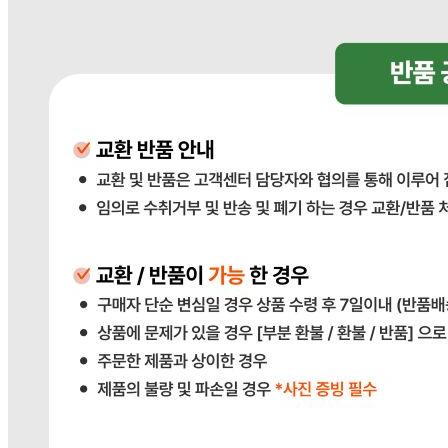
상품상세참조
유전자변형식품에 해당하는 경우의 표시
해당사항 없음
수입식품 여부
해당사항 없음
소비자 상담 관련 전화번호
상품상세참조
반품/교환 정보
판매자명
다봄푸드
문의번호
031-764-8797
반품/교환
배송비
반품 배송비: 단순 변심으로 인한 반품 시, 왕복 배송비
20,000원
교환 배송비: 단순 변심/주문 실수로 인한 교환 시, 교환 배송
비 10,000원
주의사항