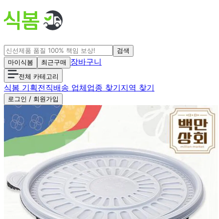
검색
장바구니
마이식봄
최근구매
전체 카테고리
식봄 기획전
직배송 업체
업종 찾기
지역 찾기
로그인 / 회원가입