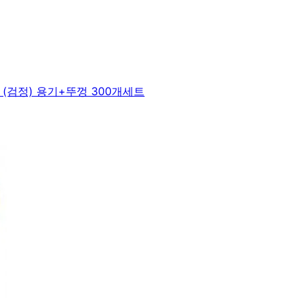
(검정) 용기+뚜껑 300개세트