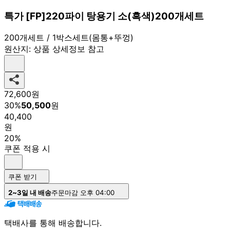
특가 [FP]220파이 탕용기 소(흑색)200개세트
200개세트 / 1박스세트(몸통+뚜껑)
원산지:
상품 상세정보 참고
72,600
원
30
%
50,500
원
40,400
원
20%
쿠폰 적용 시
쿠폰 받기
2~3일 내 배송
주문마감 오후 04:00
택배사를 통해 배송합니다.