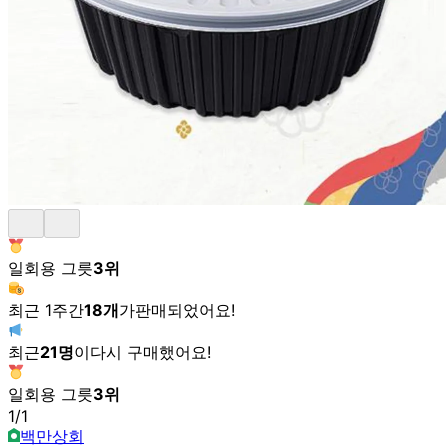
일회용 그릇
3
위
최근 1주간
18
개
가
판매되었어요!
최근
21
명
이
다시 구매했어요!
일회용 그릇
3
위
1
/
1
백만상회