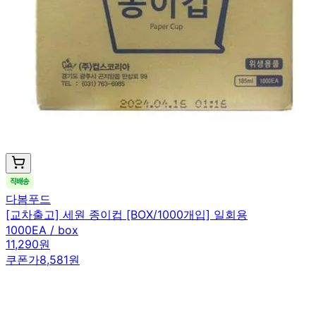
다봄푸드
[교차출고] 세원 종이컵 [BOX/1000개입] 일회용
1000EA / box
11,290원
쿠폰가
8,581원