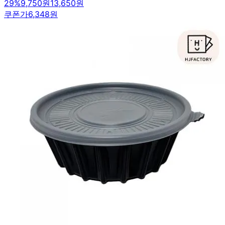
29
%
9,750원
13,650원
쿠폰가
6,348원