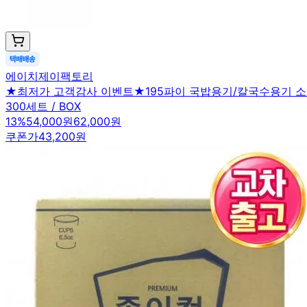
에이치제이팩토리
★최저가 고객감사 이벤트★195파이 국밥용기/칼국수용기 소 
300세트 / BOX
13
%
54,000원
62,000원
쿠폰가
43,200원