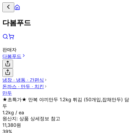
다봄푸드
판매자
다봄푸드
냉장 ∙ 냉동 ∙ 간편식
돈까스 ∙ 만두 ∙ 치킨
만두
★초특가★ 만복 야끼만두 1.2kg 튀김 (50개입,잡채만두) 담
두
1.2kg / ea
원산지:
상품 상세정보 참고
11,380원
39%