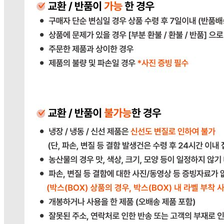
다봄푸드
사업장 소재지
경기 광주시 장지9길 34-16 (장지동) .
연락처
031-764-8797
사업자
등록번호
383-81-02561
통신판매
신고번호
2023-경기광주-1790
상품 고시 정보
반품/교환 정보
판매자명
다봄푸드
문의번호
031-764-8797
반품/교환