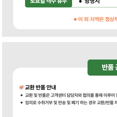
... 🛒 🛒 🛒
🥇
돈까스.만두.치킨 BEST
더보기
판매자 정보
판매자 상호