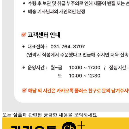
배송비
반품 배송비: 단순 변심으로 인한 반품 시, 왕복 배송비
20,000원
교환 배송비: 단순 변심/주문 실수로 인한 교환 시, 교환 배송
비 10,000원
주의사항
전자상거래 등에서의 소비자보호법에 관한 법률에 의거하여
미성년자가 체결한 계약은 법정대리인이 동의하지 않은 경우
본인 또는 법정대리인이 취소할 수 있습니다. 식봄에 등록된
판매상품과 상품의 내용은 판매자가 등록한 것으로 (주)마켓
보로는 그 등록내용에 대하여 일체의 책임을 지지 않습니다.
상세 정보
구매 정보
상품 문의
배송, 취소, 교환, 반품
등의 궁금한 내용을 문의하세요.
식봄 고객센터
031-698-3453
또는
상품
과 관련된 궁금한 내용을 문의하세요.