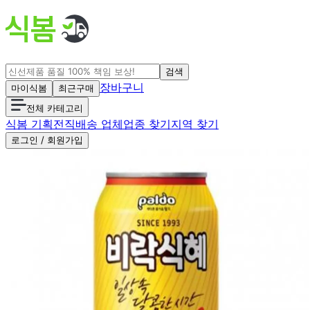
검색
장바구니
마이식봄
최근구매
전체 카테고리
식봄 기획전
직배송 업체
업종 찾기
지역 찾기
로그인 / 회원가입