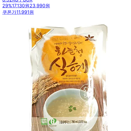
29
%
17,130원
23,990원
쿠폰가
11,991원