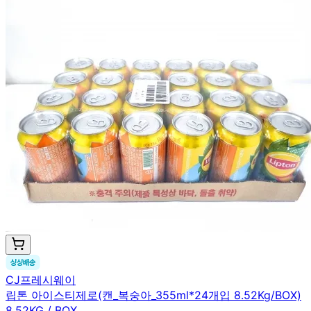
CJ프레시웨이
립톤 아이스티제로(캔_복숭아_355ml*24개입 8.52Kg/BOX)
8.52KG / BOX