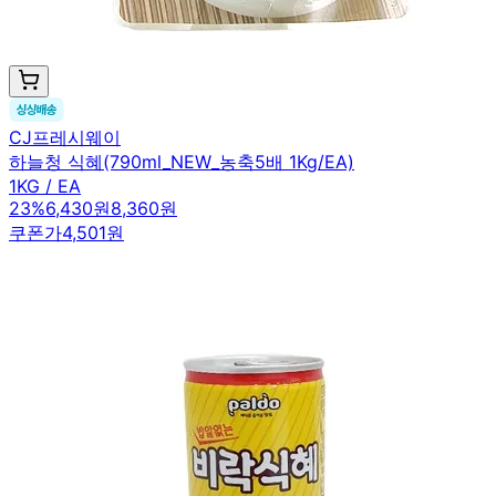
CJ프레시웨이
하늘청 식혜(790ml_NEW_농축5배 1Kg/EA)
1KG / EA
23
%
6,430원
8,360원
쿠폰가
4,501원