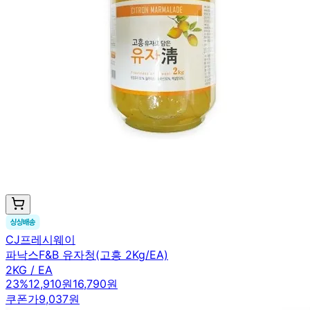
CJ프레시웨이
파낙스F&B 유자청(고흥 2Kg/EA)
2KG / EA
23
%
12,910원
16,790원
쿠폰가
9,037원