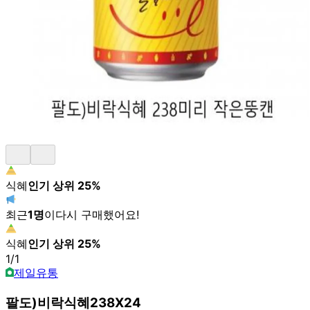
식혜
인기 상위
25
%
최근
1
명
이
다시 구매했어요!
식혜
인기 상위
25
%
1
/
1
제일유통
팔도)비락식혜238X24