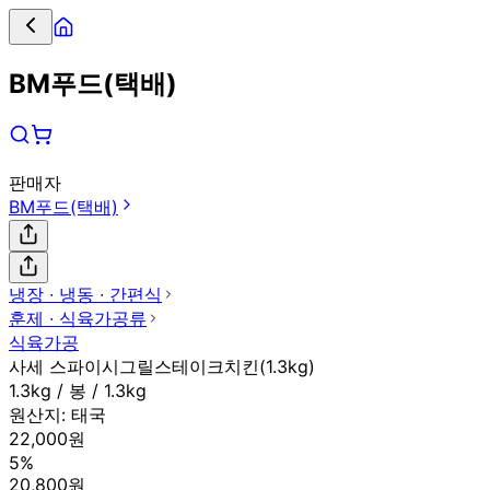
BM푸드(택배)
판매자
BM푸드(택배)
냉장 ∙ 냉동 ∙ 간편식
훈제 ∙ 식육가공류
식육가공
사세 스파이시그릴스테이크치킨(1.3kg)
1.3kg / 봉 / 1.3kg
원산지:
태국
22,000원
5%
20,800원