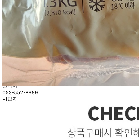
... 🛒 🛒 🛒
🥇
훈제.식육가공류 BEST
더보기
판매자 정보
판매자 상호
BM푸드(택배)
사업장 소재지
대구 수성구 들안로 180-3 (황금동) BM푸드
연락처
053-552-8989
사업자