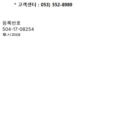
등록번호
504-17-08254
통신판매
신고번호
제 2021-대구수성구-0581 호
상품 고시 정보
반품/교환 정보
판매자명
BM푸드(택배)
문의번호
053-552-8998 HP)010-7510-3129
반품/교환
배송비
반품 배송비: 10,000원