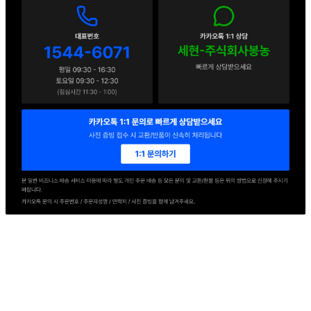
1544-6071
사업자
등록번호
114-86-78155
통신판매
신고번호
2016-경기의왕-0217호
상품 고시 정보
포장단위별 용량(중량)
10kg
포장단위별 수량
상품상세 참조
포장단위별 크기
상품상세 참조
제조연월일(포장일 또는 생산연도)
상품상세 참조
소비기한 또는 품질유지기한
상품상세 참조
생산자