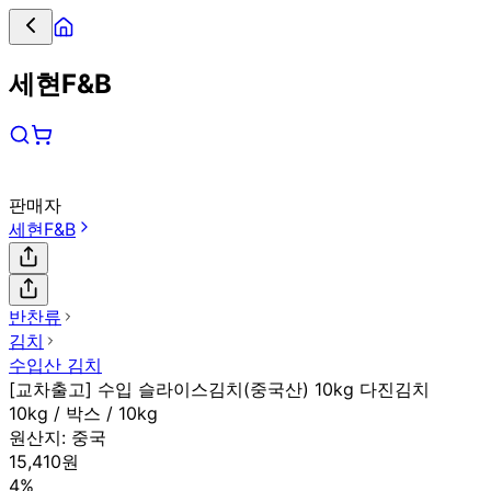
세현F&B
판매자
세현F&B
반찬류
김치
수입산 김치
[교차출고] 수입 슬라이스김치(중국산) 10kg 다진김치
10kg / 박스 / 10kg
원산지:
중국
15,410원
4%