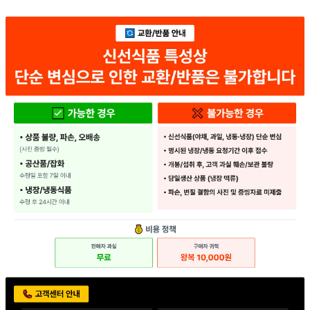
... 🛒 🛒 🛒
🥇
김치 BEST
더보기
판매자 정보
판매자 상호
세현F&B
사업장 소재지
경기 의왕시 교동길 54 (이동) 1동
연락처