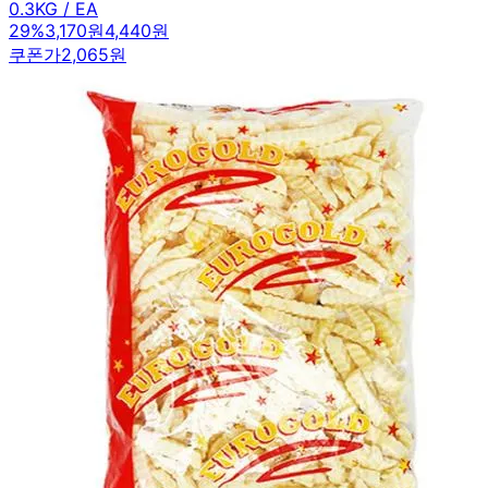
0.3KG / EA
29
%
3,170원
4,440원
쿠폰가
2,065원