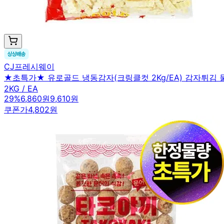
CJ프레시웨이
★초특가★ 유로골드 냉동감자(크링클컷 2Kg/EA) 감자튀김
2KG / EA
29
%
6,860원
9,610원
쿠폰가
4,802원