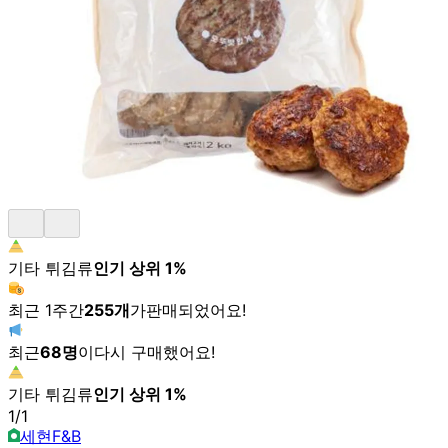
기타 튀김류
인기 상위
1
%
최근 1주간
255
개
가
판매되었어요!
최근
68
명
이
다시 구매했어요!
기타 튀김류
인기 상위
1
%
1
/
1
세현F&B