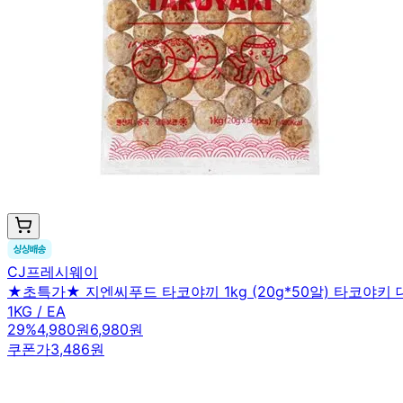
CJ프레시웨이
★초특가★ 지엔씨푸드 타코야끼 1kg (20g*50알) 타코야키
1KG / EA
29
%
4,980원
6,980원
쿠폰가
3,486원