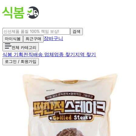
검색
장바구니
마이식봄
최근구매
전체 카테고리
식봄 기획전
직배송 업체
업종 찾기
지역 찾기
로그인 / 회원가입