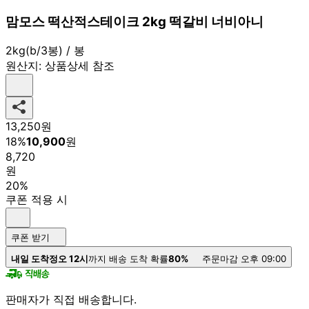
맘모스 떡산적스테이크 2kg 떡갈비 너비아니
2kg(b/3봉) / 봉
원산지:
상품상세 참조
13,250
원
18
%
10,900
원
8,720
원
20%
쿠폰 적용 시
쿠폰 받기
내일 도착
정오 12시
까지 배송 도착 확률
80%
주문마감 오후 09:00
판매자가 직접 배송합니다.