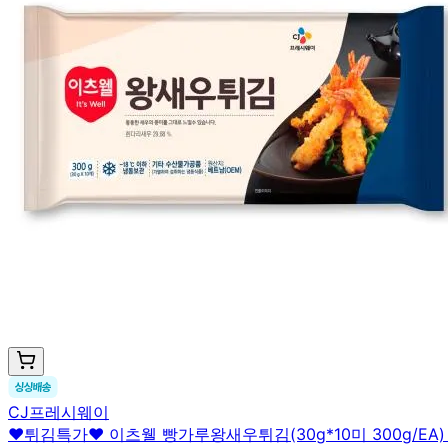
CJ프레시웨이
♥튀김특가♥ 이츠웰 빵가루왕새우튀김(30g*10미 300g/EA