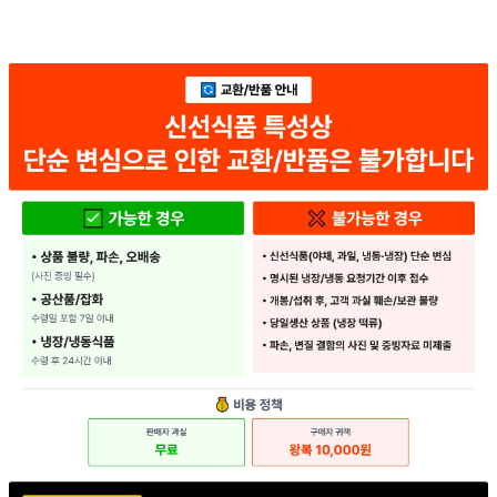
... 🛒 🛒 🛒
🥇
마요네즈.드레싱 BEST
더보기