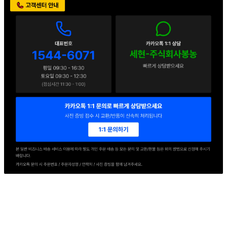
판매자 정보
판매자 상호
세현F&B
사업장 소재지
경기 의왕시 교동길 54 (이동) 1동
연락처
1544-6071
사업자
등록번호
114-86-78155
통신판매
신고번호
2016-경기의왕-0217호
상품 고시 정보
포장단위별 용량(중량)
상품상세 참조
포장단위별 수량
상품상세 참조
포장단위별 크기