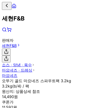
세현F&B
판매자
세현F&B
소스 ∙ 양념 ∙ 육수
마요네즈 ∙ 드레싱
마요네즈
오뚜기 골드 마요네즈 스파우트팩 3.2kg
3.2kg(b/4) / 팩
원산지:
상품상세 참조
14,490원
쿠폰가
11,592원