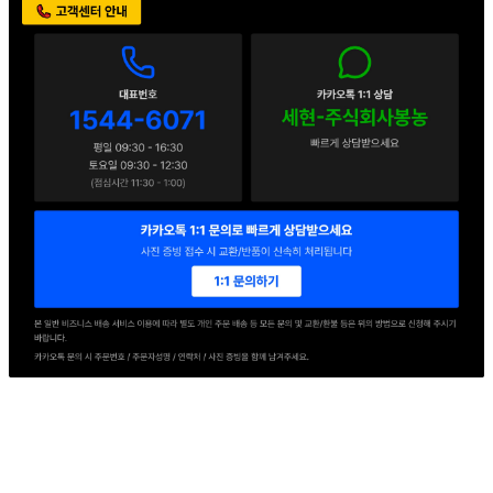
판매자 정보
판매자 상호
세현F&B
사업장 소재지
경기 의왕시 교동길 54 (이동) 1동
연락처
1544-6071
사업자
등록번호
114-86-78155
통신판매
신고번호
2016-경기의왕-0217호
상품 고시 정보
포장단위별 용량(중량)
상품상세 참조
포장단위별 수량
상품상세 참조
포장단위별 크기