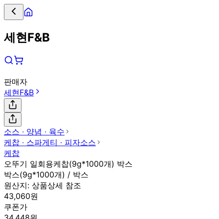
세현F&B
판매자
세현F&B
소스 ∙ 양념 ∙ 육수
케찹 ∙ 스파게티 ∙ 피자소스
케찹
오뚜기 일회용케찹(9g*1000개) 박스
박스(9g*1000개) / 박스
원산지:
상품상세 참조
43,060원
쿠폰가
34,448원