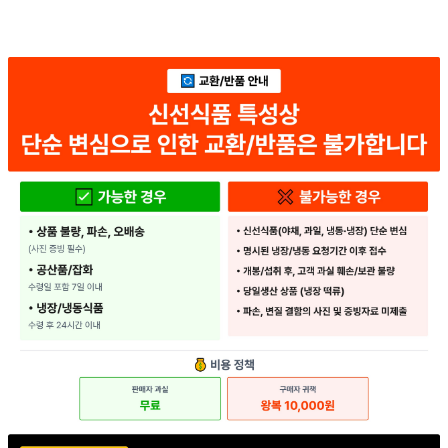
... 🛒 🛒 🛒
🥇
케찹.스파게티.피자소스 BEST
더보기