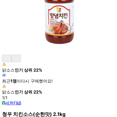
닭소스
인기 상위
22
%
최근
1
명
이
다시 구매했어요!
닭소스
인기 상위
22
%
1
/
1
세현F&B
청우 치킨소스(순한맛) 2.1kg