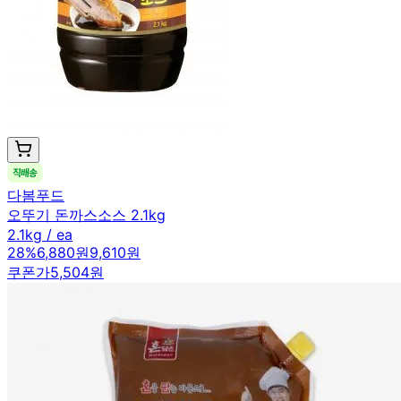
다봄푸드
오뚜기 돈까스소스 2.1kg
2.1kg / ea
28
%
6,880원
9,610원
쿠폰가
5,504원