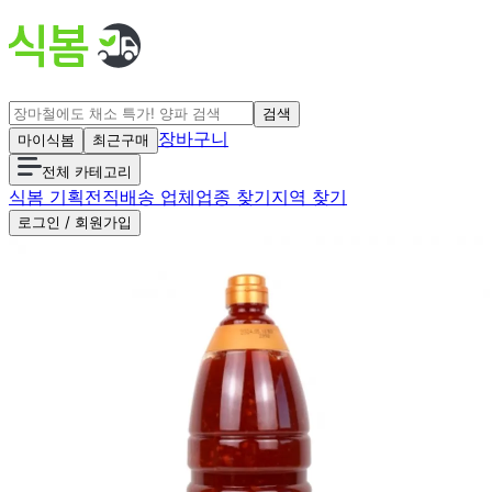
검색
장바구니
마이식봄
최근구매
전체 카테고리
식봄 기획전
직배송 업체
업종 찾기
지역 찾기
로그인 / 회원가입