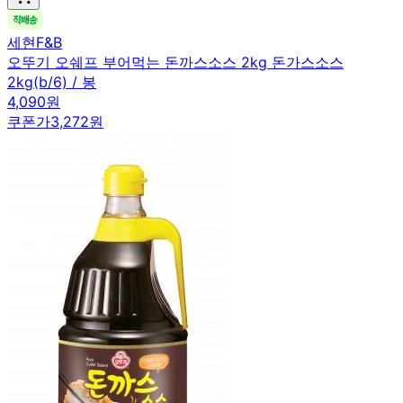
세현F&B
오뚜기 오쉐프 부어먹는 돈까스소스 2kg 돈가스소스
2kg(b/6) / 봉
4,090원
쿠폰가
3,272원