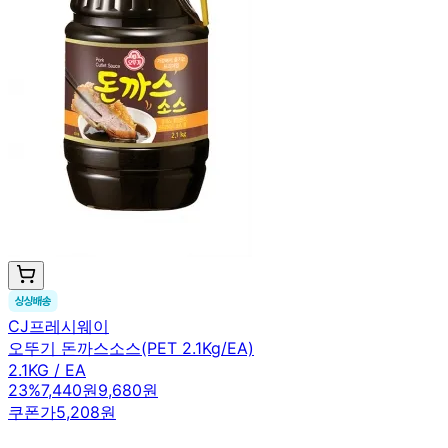
CJ프레시웨이
오뚜기 돈까스소스(PET 2.1Kg/EA)
2.1KG / EA
23
%
7,440원
9,680원
쿠폰가
5,208원