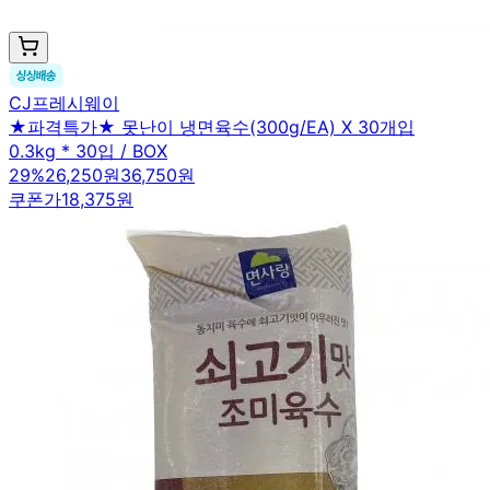
CJ프레시웨이
★파격특가★ 못난이 냉면육수(300g/EA) X 30개입
0.3kg * 30입 / BOX
29
%
26,250원
36,750원
쿠폰가
18,375원