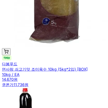
다봄푸드
면사랑 쇠고기맛 조미육수 10kg (5kg*2입) [BOX]
10kg / EA
14,670원
쿠폰가
11,736원