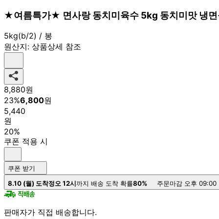
★여름특가★ 면사랑 동치미육수 5kg 동치미맛 냉
5kg(b/2) / 봉
원산지:
상품상세 참조
8,880
원
23
%
6,800
원
5,440
원
20%
쿠폰 적용 시
쿠폰 받기
8.10 (월) 도착
정오 12시
까지 배송 도착 확률
80%
주문마감 오후 09:00
판매자가 직접 배송합니다.