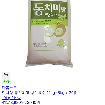
다봄푸드
면사랑 동치미맛 냉면육수 10kg (5kg x 2입)
10kg / box
41
%
13,980원
23,710원