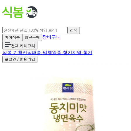
검색
장바구니
마이식봄
최근구매
전체 카테고리
식봄 기획전
직배송 업체
업종 찾기
지역 찾기
로그인 / 회원가입