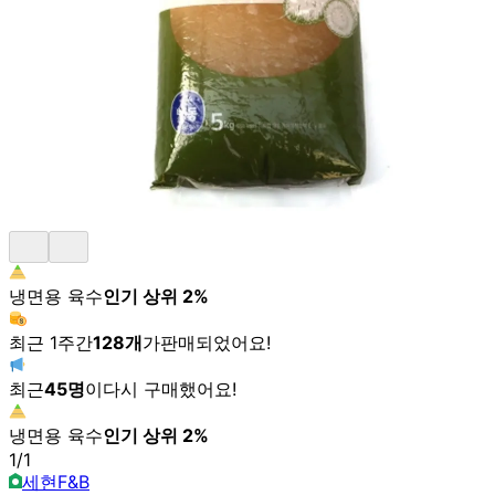
냉면용 육수
인기 상위
2
%
최근 1주간
128
개
가
판매되었어요!
최근
45
명
이
다시 구매했어요!
냉면용 육수
인기 상위
2
%
1
/
1
세현F&B