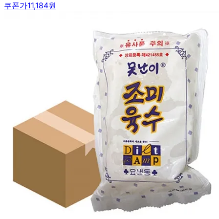
쿠폰가
11,184원