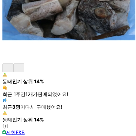
동태
인기 상위
14
%
최근 1주간
1
개
가
판매되었어요!
최근
3
명
이
다시 구매했어요!
동태
인기 상위
14
%
1
/
1
세현F&B