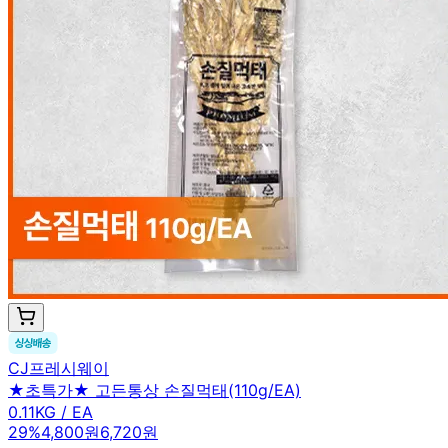
CJ프레시웨이
★초특가★ 고든통상 손질먹태(110g/EA)
0.11KG / EA
29
%
4,800원
6,720원