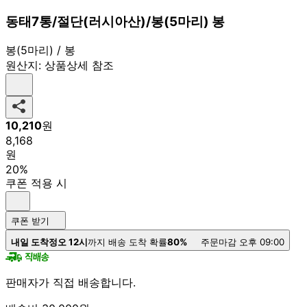
동태7통/절단(러시아산)/봉(5마리) 봉
봉(5마리) / 봉
원산지:
상품상세 참조
10,210
원
8,168
원
20%
쿠폰 적용 시
쿠폰 받기
내일 도착
정오 12시
까지 배송 도착 확률
80%
주문마감 오후 09:00
판매자가 직접 배송합니다.