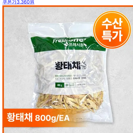
쿠폰가
3,360원