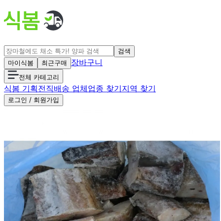
검색
장바구니
마이식봄
최근구매
전체 카테고리
식봄 기획전
직배송 업체
업종 찾기
지역 찾기
로그인 / 회원가입