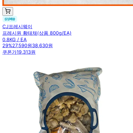
CJ프레시웨이
프레시원 황태채(상품 800g/EA)
0.8KG / EA
29
%
27,590원
38,630원
쿠폰가
19,313원