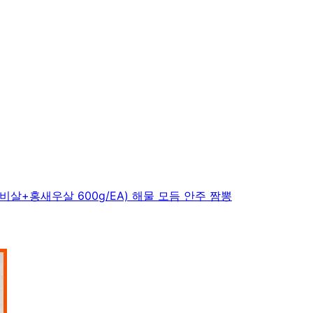
홍새우살 600g/EA) 해물 모듬 안주 짬뽕