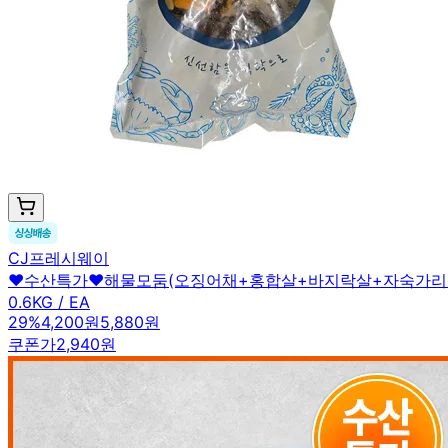
CJ프레시웨이
♥수산특가♥해물모둠(오징어채+홍합살+바지락살+자숙가리비살+
0.6KG / EA
29
%
4,200원
5,880원
쿠폰가
2,940원