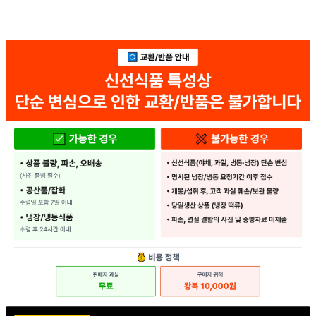
... 🛒 🛒 🛒
🥇
두부.묵.곤약 BEST
더보기