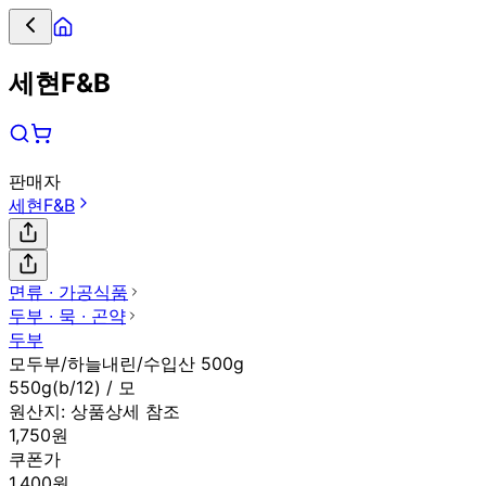
세현F&B
판매자
세현F&B
면류 ∙ 가공식품
두부 ∙ 묵 ∙ 곤약
두부
모두부/하늘내린/수입산 500g
550g(b/12) / 모
원산지:
상품상세 참조
1,750원
쿠폰가
1,400원