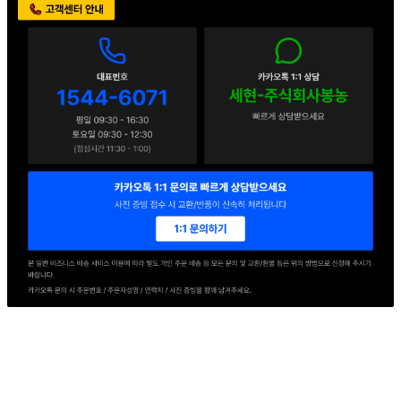
판매자 정보
판매자 상호
세현F&B
사업장 소재지
경기 의왕시 교동길 54 (이동) 1동
연락처
1544-6071
사업자
등록번호
114-86-78155
통신판매
신고번호
2016-경기의왕-0217호
상품 고시 정보
포장단위별 용량(중량)
상품상세 참조
포장단위별 수량
상품상세 참조
포장단위별 크기