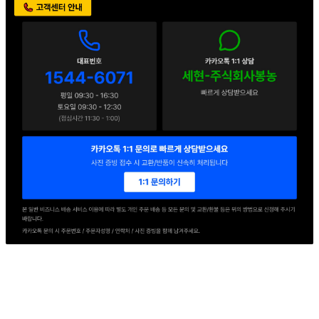
판매자 정보
판매자 상호
세현F&B
사업장 소재지
경기 의왕시 교동길 54 (이동) 1동
연락처
1544-6071
사업자
등록번호
114-86-78155
통신판매
신고번호
2016-경기의왕-0217호
상품 고시 정보
포장단위별 용량(중량)
상품상세 참조
포장단위별 수량
상품상세 참조
포장단위별 크기