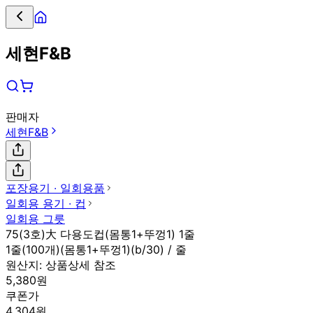
세현F&B
판매자
세현F&B
포장용기 ∙ 일회용품
일회용 용기 ∙ 컵
일회용 그릇
75(3호)大 다용도컵(몸통1+뚜껑1) 1줄
1줄(100개)(몸통1+뚜껑1)(b/30) / 줄
원산지:
상품상세 참조
5,380원
쿠폰가
4,304원