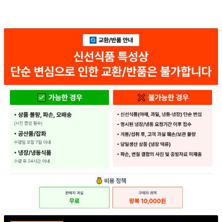
... 🛒 🛒 🛒
🥇
일회용 용기.컵 BEST
더보기