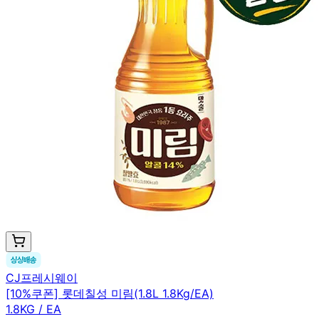
CJ프레시웨이
[10%쿠폰] 롯데칠성 미림(1.8L 1.8Kg/EA)
1.8KG / EA