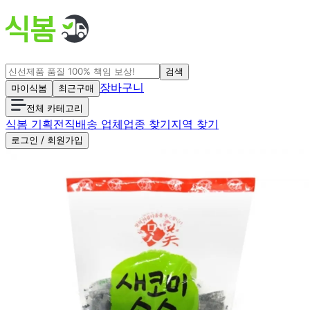
검색
장바구니
마이식봄
최근구매
전체 카테고리
식봄 기획전
직배송 업체
업종 찾기
지역 찾기
로그인 / 회원가입