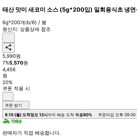
태산 맛미 새코미 소스 (5g*200입) 일회용식초 냉
6g*200개(b/6) / 봉
원산지:
상품상세 참조
5,990
원
7
%
5,570
원
4,456
원
20%
쿠폰 적용 시
쿠폰 받기
8.10 (월) 도착
정오 12시
까지 배송 도착 확률
80%
주문마감 오후 09:00
판매자가 직접 배송합니다.