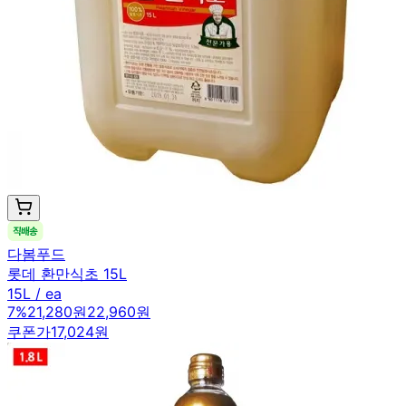
다봄푸드
롯데 환만식초 15L
15L / ea
7
%
21,280원
22,960원
쿠폰가
17,024원