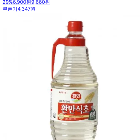
29
%
6,900원
9,660원
쿠폰가
4,347원