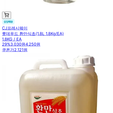
CJ프레시웨이
롯데푸드 환만식초(1.8L 1.8Kg/EA)
1.8KG / EA
29
%
3,030원
4,250원
쿠폰가
2,121원