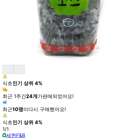
식초
인기 상위
4
%
최근 1주간
24
개
가
판매되었어요!
최근
10
명
이
다시 구매했어요!
식초
인기 상위
4
%
1
/
1
세현F&B