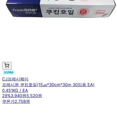
CJ프레시웨이
프레시원 쿠킹호일(15㎛*30cm*30m 30입용 EA)
0.451KG / EA
29
%
3,940원
5,520원
쿠폰가
2,758원