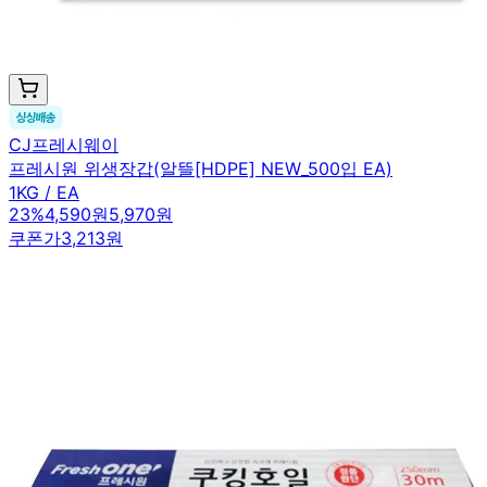
CJ프레시웨이
프레시원 위생장갑(알뜰[HDPE] NEW_500입 EA)
1KG / EA
23
%
4,590원
5,970원
쿠폰가
3,213원