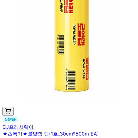
CJ프레시웨이
★초특가★로얄랩 랩(1호_30cm*500m EA)