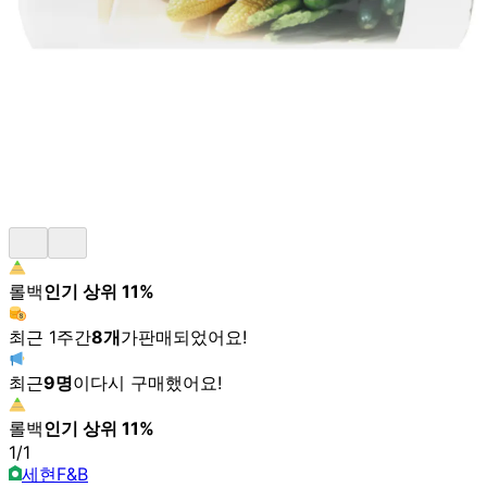
롤백
인기 상위
11
%
최근 1주간
8
개
가
판매되었어요!
최근
9
명
이
다시 구매했어요!
롤백
인기 상위
11
%
1
/
1
세현F&B