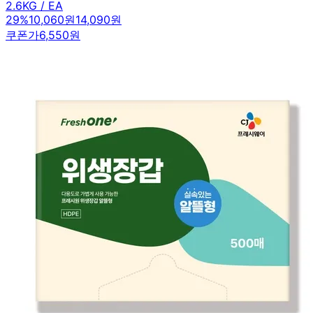
2.6KG / EA
29
%
10,060원
14,090원
쿠폰가
6,550원