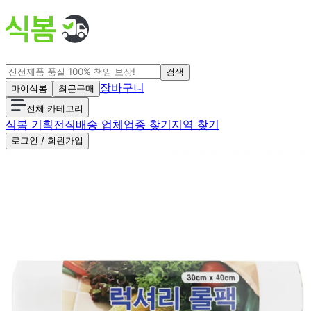
검색
장바구니
마이식봄
최근구매
전체 카테고리
식봄 기획전
직배송 업체
업종 찾기
지역 찾기
로그인 / 회원가입