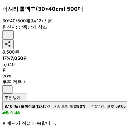
럭셔리 롤백中(30*40cm) 500매
30*40/500매(b/12) / 롤
원산지:
상품상세 참조
8,500
원
17
%
7,050
원
5,640
원
20%
쿠폰 적용 시
쿠폰 받기
8.10 (월) 도착
정오 12시
까지 배송 도착 확률
80%
주문마감 오후 09:00
판매자가 직접 배송합니다.