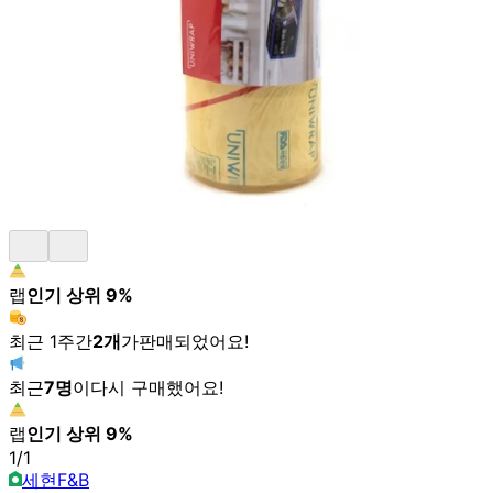
랩
인기 상위
9
%
최근 1주간
2
개
가
판매되었어요!
최근
7
명
이
다시 구매했어요!
랩
인기 상위
9
%
1
/
1
세현F&B