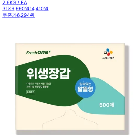
2.6KG / EA
31
%
9,990원
14,410원
쿠폰가
6,294원