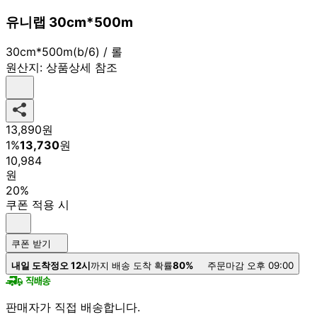
유니랩 30cm*500m
30cm*500m(b/6) / 롤
원산지:
상품상세 참조
13,890
원
1
%
13,730
원
10,984
원
20%
쿠폰 적용 시
쿠폰 받기
내일 도착
정오 12시
까지 배송 도착 확률
80%
주문마감 오후 09:00
판매자가 직접 배송합니다.