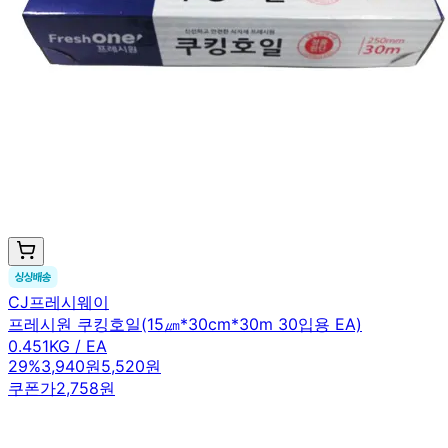
CJ프레시웨이
프레시원 쿠킹호일(15㎛*30cm*30m 30입용 EA)
0.451KG / EA
29
%
3,940원
5,520원
쿠폰가
2,758원