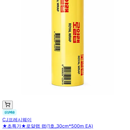
CJ프레시웨이
★초특가★로얄랩 랩(1호_30cm*500m EA)