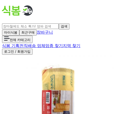
검색
장바구니
마이식봄
최근구매
전체 카테고리
식봄 기획전
직배송 업체
업종 찾기
지역 찾기
로그인 / 회원가입