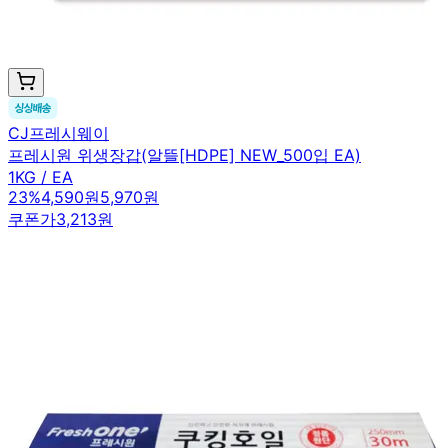
CJ프레시웨이
프레시원 위생장갑(알뜰[HDPE] NEW_500입 EA)
1KG / EA
23
%
4,590원
5,970원
쿠폰가
3,213원