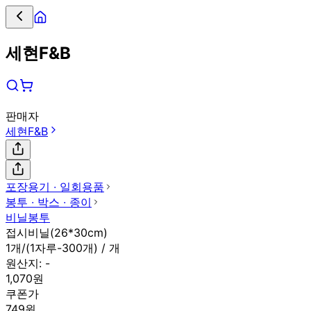
세현F&B
판매자
세현F&B
포장용기 ∙ 일회용품
봉투 ∙ 박스 ∙ 종이
비닐봉투
접시비닐(26*30cm)
1개/(1자루-300개) / 개
원산지:
-
1,070원
쿠폰가
749원