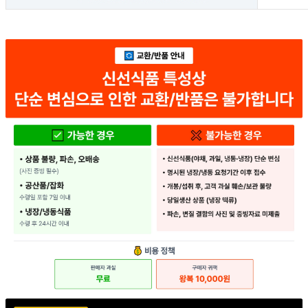
... 🛒 🛒 🛒
🥇
봉투.박스.종이 BEST
더보기