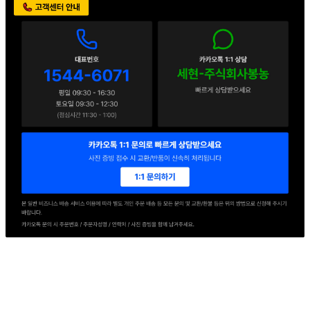
판매자 정보
판매자 상호
세현F&B
사업장 소재지
경기 의왕시 교동길 54 (이동) 1동
연락처
1544-6071
사업자
등록번호
114-86-78155
통신판매
신고번호
2016-경기의왕-0217호
상품 고시 정보
품명
상품상세 참조
모델명
상품상세 참조
재질