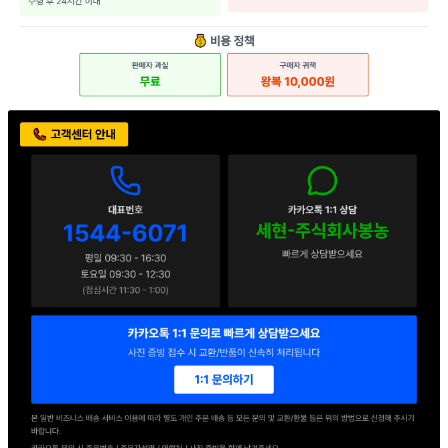
판매자 상호
세현F&B
사업장 소재지
경기 의왕시 교동길 54 (이동) 1동
연락처
1544-6071
사업자
등록번호
114-86-78155
통신판매
신고번호
2016-경기의왕-0217호
상품 고시 정보
식품의 유형
과/채가공품(산성통조림/살균제품)
생산자
PHILPACK
소재지
필리핀