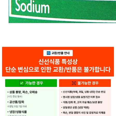
... 🛒 🛒 🛒
🥇
과일통조림 BEST
더보기
판매자 정보