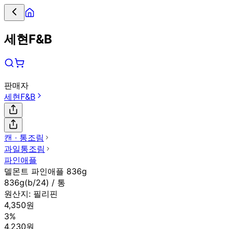
세현F&B
판매자
세현F&B
캔 ∙ 통조림
과일통조림
파인애플
델몬트 파인애플 836g
836g(b/24) / 통
원산지:
필리핀
4,350원
3%
4,230원