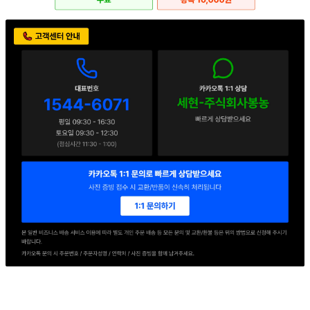
... 🛒 🛒 🛒
🥇
수산물.골뱅이.번데기 BEST
더보기
판매자 정보
판매자 상호
세현F&B
사업장 소재지
경기 의왕시 교동길 54 (이동) 1동
연락처
1544-6071
사업자
등록번호
114-86-78155
통신판매
신고번호
2016-경기의왕-0217호
상품 고시 정보
식품의 유형