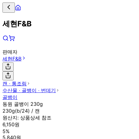
세현F&B
판매자
세현F&B
캔 ∙ 통조림
수산물 ∙ 골뱅이 ∙ 번데기
골뱅이
동원 골뱅이 230g
230g(b/24) / 캔
원산지:
상품상세 참조
6,150원
5%
5,840원