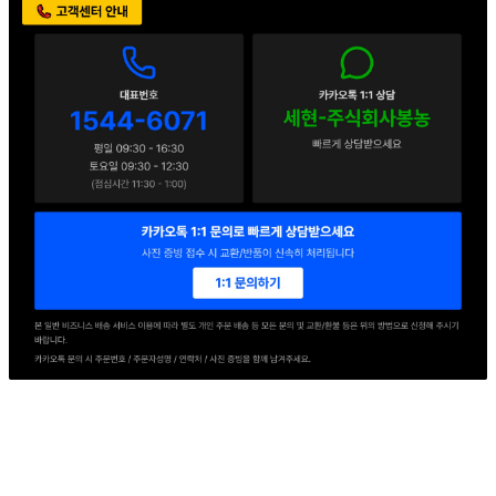
판매자 정보
판매자 상호
세현F&B
사업장 소재지
경기 의왕시 교동길 54 (이동) 1동
연락처
1544-6071
사업자
등록번호
114-86-78155
통신판매
신고번호
2016-경기의왕-0217호
상품 고시 정보
식품의 유형
기타 수산물가공품(멸균제품)
생산자
유성물산교역(주)
소재지