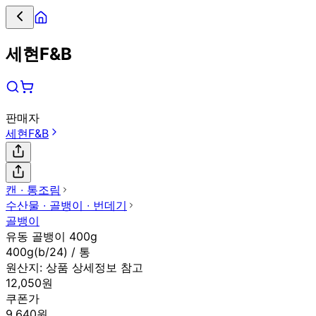
세현F&B
판매자
세현F&B
캔 ∙ 통조림
수산물 ∙ 골뱅이 ∙ 번데기
골뱅이
유동 골뱅이 400g
400g(b/24) / 통
원산지:
상품 상세정보 참고
12,050원
쿠폰가
9,640원