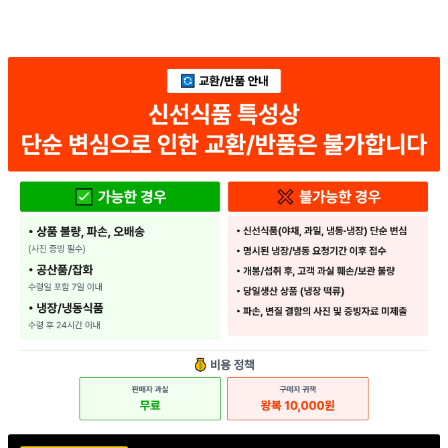
... 🛒 🛒 🛒
🥇
수산물.골뱅이.번데기 BEST
더보기