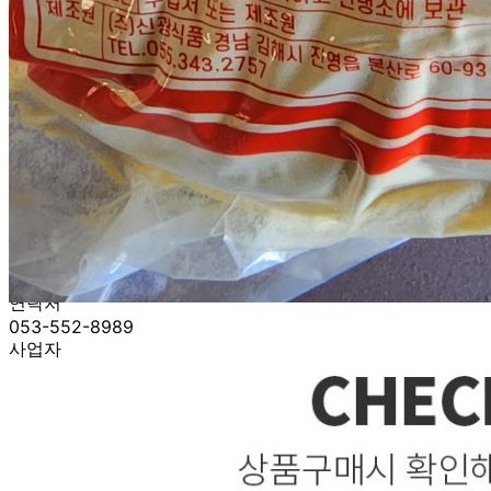
... 🛒 🛒 🛒
🥇
밀가루.요리가루.전분 BEST
더보기
판매자 정보
판매자 상호
BM푸드(택배)
사업장 소재지
대구 수성구 들안로 180-3 (황금동) BM푸드
연락처
053-552-8989
사업자