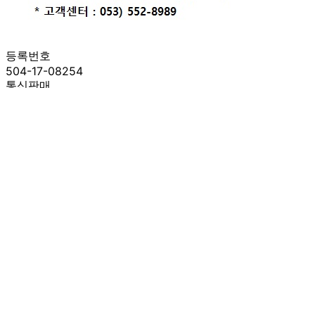
등록번호
504-17-08254
통신판매
신고번호
제 2021-대구수성구-0581 호
상품 고시 정보
반품/교환 정보
판매자명
BM푸드(택배)
문의번호
053-552-8998 HP)010-7510-3129
반품/교환
배송비
반품 배송비: 10,000원