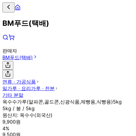
BM푸드(택배)
판매자
BM푸드(택배)
면류 ∙ 가공식품
밀가루 ∙ 요리가루 ∙ 전분
기타 분말
옥수수가루(알파콘,골드콘,신광식품,제빵용,식빵용)5kg
5kg / 봉 / 5kg
원산지:
옥수수(외국산)
9,900원
4%
9,500원