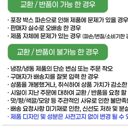
판매자 상호
[직배송] 이너피스 (양식/피자/파스타/치즈/토마토/새우/최저
가전문업체)
사업장 소재지
경기 고양시 일산동구 동국로 283-49 (문봉동) 이너피스
연락처
031-965-0166
사업자
등록번호
888-87-01695
통신판매
신고번호
제 2021-고양일산동-1928 호
상품 고시 정보
반품/교환 정보
판매자명