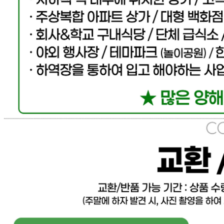
... 🛒 🛒 🛒
🥇
돈까스.만두.치킨 BEST
더보기
판매자 정보