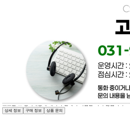
[직배송] 이너피스 (양식/피자/파스타/치즈/토마토/새우/최저
가전문업체)
문의번호
031-965-0166
반품/교환
배송비
반품 배송비: 파손 및 제품이상은 무료환불 / 단순변심 배송
비 협의
교환 배송비: 파손 및 제품이상은 무료교환 / 단순변심 배송
비 협의
주의사항
전자상거래 등에서의 소비자보호법에 관한 법률에 의거하여
미성년자가 체결한 계약은 법정대리인이 동의하지 않은 경우
본인 또는 법정대리인이 취소할 수 있습니다. 식봄에 등록된
판매상품과 상품의 내용은 판매자가 등록한 것으로 (주)마켓
보로는 그 등록내용에 대하여 일체의 책임을 지지 않습니다.
상세 정보
구매 정보
상품 문의
배송, 취소, 교환, 반품
등의 궁금한 내용을 문의하세요.