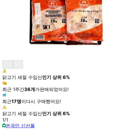
닭고기 세절 수입산
인기 상위
6
%
최근 1주간
36
개
가
판매되었어요!
최근
17
명
이
다시 구매했어요!
닭고기 세절 수입산
인기 상위
6
%
1
/
1
온국민 신선몰