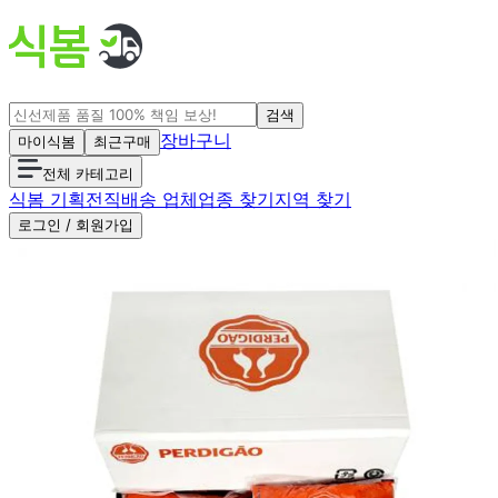
검색
장바구니
마이식봄
최근구매
전체 카테고리
식봄 기획전
직배송 업체
업종 찾기
지역 찾기
로그인 / 회원가입