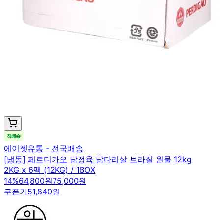
에이젯유통 - 전국배송
[냉동] 페르디가오 닭정육 닭다리살 브라질 원물 12kg
2KG x 6팩 (12KG) / 1BOX
14
%
64,800원
75,000원
쿠폰가
51,840원