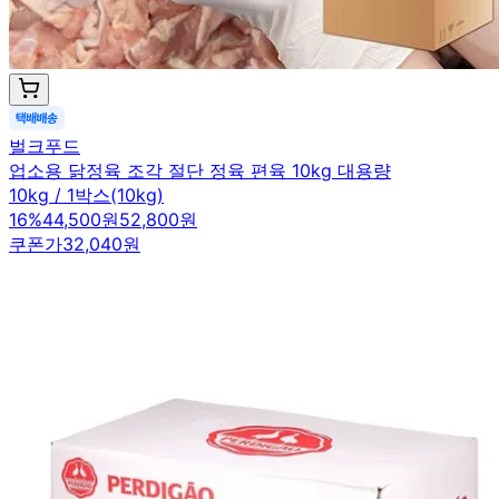
벌크푸드
업소용 닭정육 조각 절단 정육 편육 10kg 대용량
10kg / 1박스(10kg)
16
%
44,500원
52,800원
쿠폰가
32,040원