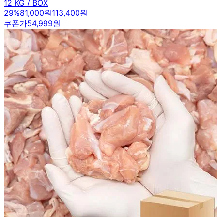
12 KG / BOX
29
%
81,000원
113,400원
쿠폰가
54,999원