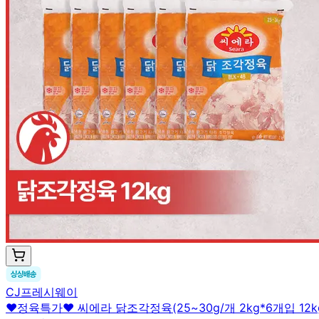
CJ프레시웨이
♥정육특가♥ 씨에라 닭조각정육(25~30g/개 2kg*6개입 12k