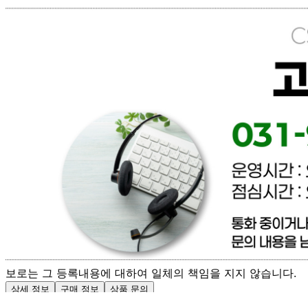
판매자명
[직배송] 이너피스 (양식/피자/파스타/치즈/토마토/새우/최저
가전문업체)
문의번호
031-965-0166
반품/교환
배송비
반품 배송비: 파손 및 제품이상은 무료환불 / 단순변심 배송
비 협의
교환 배송비: 파손 및 제품이상은 무료교환 / 단순변심 배송
비 협의
주의사항
전자상거래 등에서의 소비자보호법에 관한 법률에 의거하여
미성년자가 체결한 계약은 법정대리인이 동의하지 않은 경우
본인 또는 법정대리인이 취소할 수 있습니다. 식봄에 등록된
판매상품과 상품의 내용은 판매자가 등록한 것으로 (주)마켓
보로는 그 등록내용에 대하여 일체의 책임을 지지 않습니다.
상세 정보
구매 정보
상품 문의