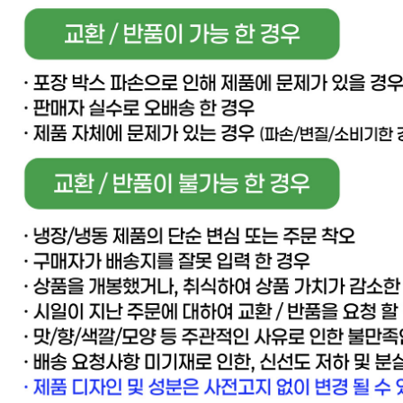
🥇
탄산음료.이온음료 BEST
더보기
판매자 정보
판매자 상호
[직배송] 이너피스 (양식/피자/파스타/치즈/토마토/새우/최저
가전문업체)
사업장 소재지
경기 고양시 일산동구 동국로 283-49 (문봉동) 이너피스
연락처
031-965-0166
사업자
등록번호
888-87-01695
통신판매
신고번호
제 2021-고양일산동-1928 호
상품 고시 정보
반품/교환 정보