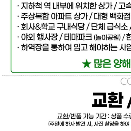
... 🛒 🛒 🛒