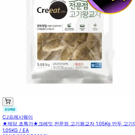
CJ프레시웨이
★제당 초특가★크레잇 전문점 고기왕교자 1.05Kg 만두 고기
1.05KG / EA