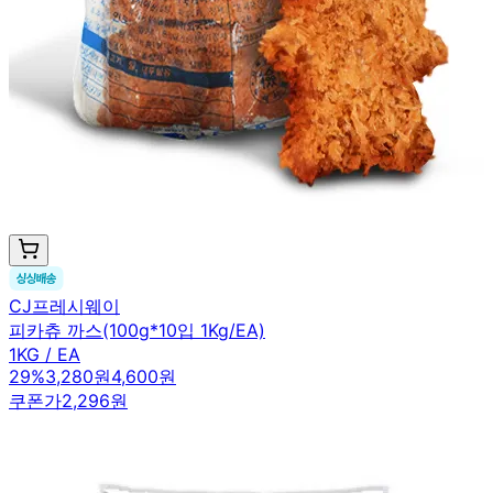
CJ프레시웨이
피카츄 까스(100g*10입 1Kg/EA)
1KG / EA
29
%
3,280원
4,600원
쿠폰가
2,296원