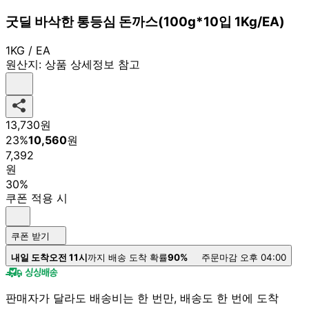
굿딜 바삭한 통등심 돈까스(100g*10입 1Kg/EA)
1KG / EA
원산지:
상품 상세정보 참고
13,730
원
23
%
10,560
원
7,392
원
30%
쿠폰 적용 시
쿠폰 받기
내일 도착
오전 11시
까지 배송 도착 확률
90%
주문마감 오후 04:00
판매자가 달라도 배송비는 한 번만, 배송도 한 번에 도착