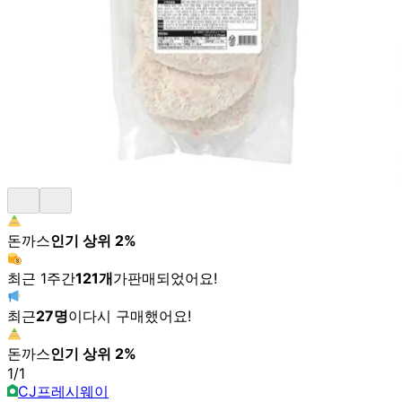
돈까스
인기 상위
2
%
최근 1주간
121
개
가
판매되었어요!
최근
27
명
이
다시 구매했어요!
돈까스
인기 상위
2
%
1
/
1
CJ프레시웨이