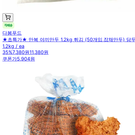
다봄푸드
★초특가★ 만복 야끼만두 1.2kg 튀김 (50개입,잡채만두) 담
1.2kg / ea
35
%
7,380원
11,380원
쿠폰가
5,904원