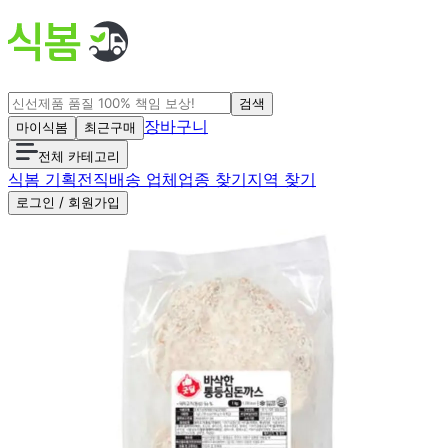
검색
장바구니
마이식봄
최근구매
전체 카테고리
식봄 기획전
직배송 업체
업종 찾기
지역 찾기
로그인 / 회원가입