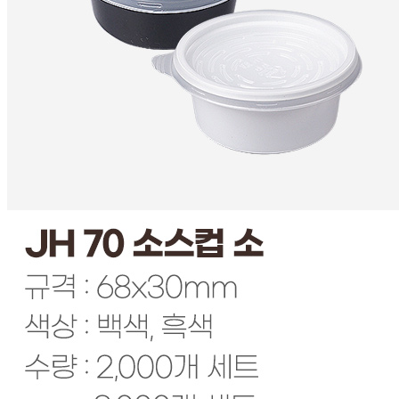
판매자명
용기의신 주식회사
문의번호
1533-9480
반품/교환
배송비
반품 배송비: 반품 배송비 편도 박스당 7000~14000원 (세트
상품 편도14000~28000원)
교환 배송비: 교환 배송비 왕복 박스당 14000~20000원 (세
트상품 왕복 28000~40000원)
주의사항
전자상거래 등에서의 소비자보호법에 관한 법률에 의거하여
미성년자가 체결한 계약은 법정대리인이 동의하지 않은 경우
본인 또는 법정대리인이 취소할 수 있습니다. 식봄에 등록된
판매상품과 상품의 내용은 판매자가 등록한 것으로 (주)마켓
보로는 그 등록내용에 대하여 일체의 책임을 지지 않습니다.
상세 정보
구매 정보
상품 문의
상품 문의
문의글 작성