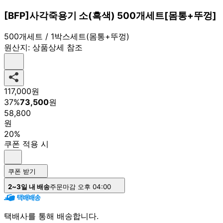
[BFP]사각죽용기 소(흑색) 500개세트[몸통+뚜껑]
500개세트 / 1박스세트(몸통+뚜껑)
원산지:
상품상세 참조
117,000
원
37
%
73,500
원
58,800
원
20%
쿠폰 적용 시
쿠폰 받기
2~3일 내 배송
주문마감 오후 04:00
택배사를 통해 배송합니다.