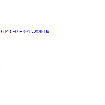
(검정) 용기+뚜껑 300개세트