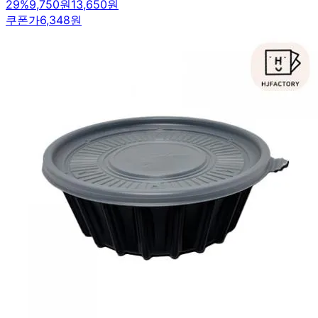
29
%
9,750원
13,650원
쿠폰가
6,348원