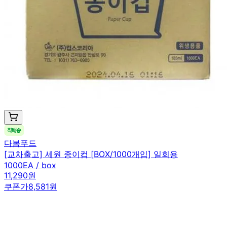
다봄푸드
[교차출고] 세원 종이컵 [BOX/1000개입] 일회용
1000EA / box
11,290원
쿠폰가
8,581원