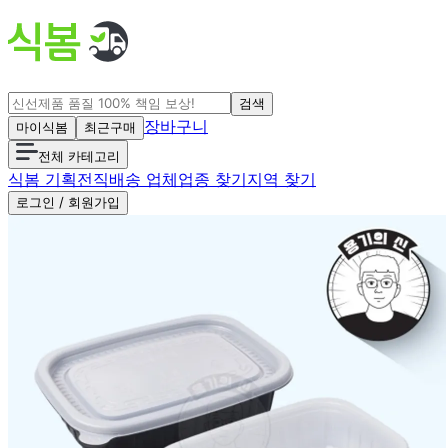
검색
장바구니
마이식봄
최근구매
전체 카테고리
식봄 기획전
직배송 업체
업종 찾기
지역 찾기
로그인 / 회원가입