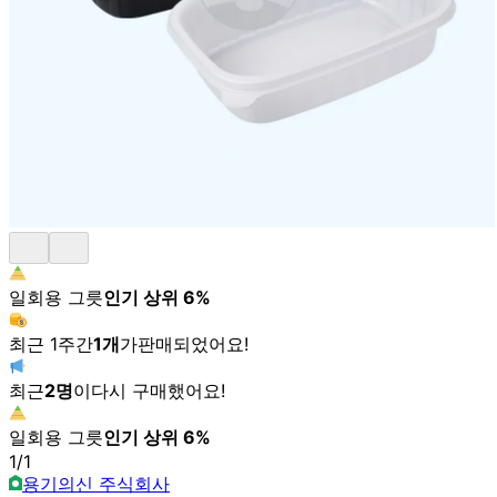
일회용 그릇
인기 상위
6
%
최근 1주간
1
개
가
판매되었어요!
최근
2
명
이
다시 구매했어요!
일회용 그릇
인기 상위
6
%
1
/
1
용기의신 주식회사