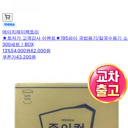
에이치제이팩토리
★최저가 고객감사 이벤트★195파이 국밥용기/칼국수용기 소 
300세트 / BOX
13
%
54,000원
62,000원
쿠폰가
43,200원