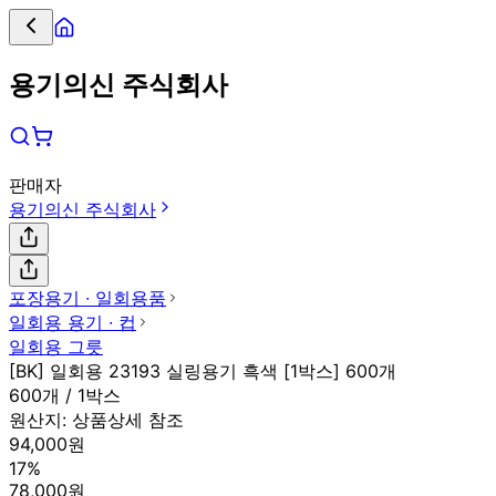
용기의신 주식회사
판매자
용기의신 주식회사
포장용기 ∙ 일회용품
일회용 용기 ∙ 컵
일회용 그릇
[BK] 일회용 23193 실링용기 흑색 [1박스] 600개
600개 / 1박스
원산지:
상품상세 참조
94,000원
17%
78,000원