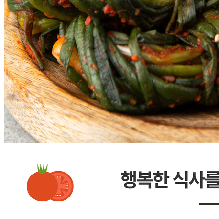
상품 문의
문의글 작성
내 문의만 보기
비밀글 제외
답변완료
이 상품에
문*신
2024.09.22
이상품 사진상 강동쪽파김지 사진인데 주문하면 강동쪽파김
치로 배송되는지요?
판매자
2024.09.24
안녕하세요 고객님 정성담은 쪽파김치가 일시품절상태라 주
문하셔도 강동쪽파김치로 대체해서 발송이 되고있습니다. 이
점 양해부탁드리겠습니다.
답변완료
비밀글입니다.
하*민
2024.08.27
비밀글 입니다
판매자
2024.08.28