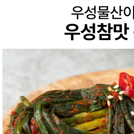
소비자 상담 관련 전화번호
상품상세 참조
반품/교환 정보
판매자명
우성물산(택배배송)
문의번호
032-715-7181
반품/교환
배송비
반품 배송비: 10000원
교환 배송비: 10000원
주의사항
전자상거래 등에서의 소비자보호법에 관한 법률에 의거하여
미성년자가 체결한 계약은 법정대리인이 동의하지 않은 경우
본인 또는 법정대리인이 취소할 수 있습니다. 식봄에 등록된
판매상품과 상품의 내용은 판매자가 등록한 것으로 (주)마켓
보로는 그 등록내용에 대하여 일체의 책임을 지지 않습니다.
상세 정보
구매 정보
상품 문의