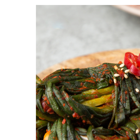
... 🛒 🛒 🛒
🥇
김치 BEST
더보기
판매자 정보
판매자 상호
우성물산(택배배송)
사업장 소재지
경기 화성시 남양읍 안석길 143 (안석리) 우성물산
연락처
032-715-7181
사업자
등록번호
230-17-00818
통신판매
신고번호
제 2020-화성남양-0088 호
상품 고시 정보
식품의 유형
상품상세 참조