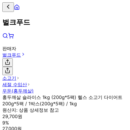
벌크푸드
판매자
벌크푸드
소고기
세절 수입산
우둔(홍두깨살)
홍두깨살 슬라이스 1kg (200g*5팩) 헬스 소고기 다이어트
200g*5팩 / 1박스(200g*5팩) / 1kg
원산지:
상품 상세정보 참고
29,700원
9%
27,000원