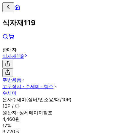
식자재119
판매자
식자재119
주방용품
고무장갑 ∙ 수세미 ∙ 행주
수세미
은사수세미(실버/업소용/대/10P)
10P / 타
원산지:
상세페이지참조
4,460원
17%
3,720원