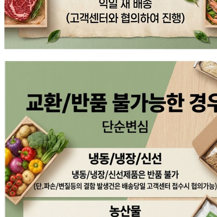
... 🛒 🛒 🛒
🥇
조리기구.보조도구 BEST
더보기
판매자 정보