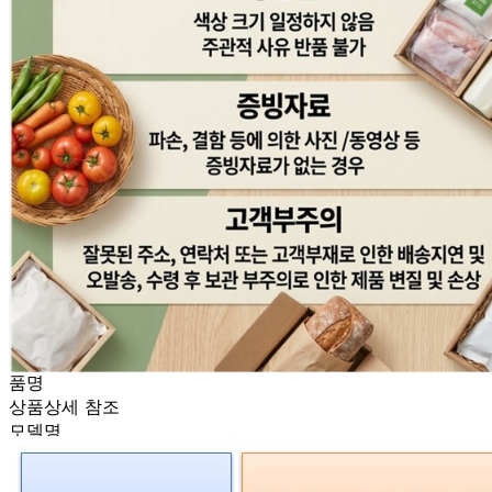
판매자 상호
식자재119
사업장 소재지
경기 광주시 곤지암읍 광여로 166 (열미리) 1층
연락처
070-7727-1212
사업자
등록번호
129-86-47523
통신판매
신고번호
2015-경기광주-0561
상품 고시 정보
품명
상품상세 참조
모델명
상품상세 참조
재질