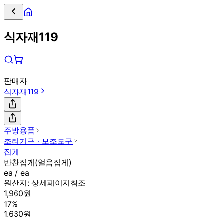
식자재119
판매자
식자재119
주방용품
조리기구 ∙ 보조도구
집게
반찬집게(얼음집게)
ea / ea
원산지:
상세페이지참조
1,960원
17%
1,630원