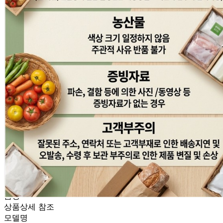
🥇
주방세제 BEST
더보기
판매자 정보
판매자 상호
식자재119
사업장 소재지
경기 광주시 곤지암읍 광여로 166 (열미리) 1층
연락처
070-7727-1212
사업자
등록번호
129-86-47523
통신판매
신고번호
2015-경기광주-0561
상품 고시 정보
품명
상품상세 참조
모델명