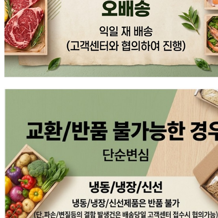
... 🛒 🛒 🛒