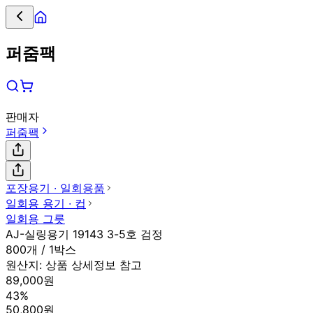
퍼줌팩
판매자
퍼줌팩
포장용기 ∙ 일회용품
일회용 용기 ∙ 컵
일회용 그릇
AJ-실링용기 19143 3-5호 검정
800개 / 1박스
원산지:
상품 상세정보 참고
89,000원
43%
50,800원