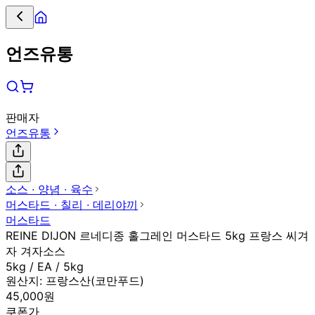
언즈유통
판매자
언즈유통
소스 ∙ 양념 ∙ 육수
머스타드 ∙ 칠리 ∙ 데리야끼
머스타드
REINE DIJON 르네디종 홀그레인 머스타드 5kg 프랑스 씨겨
자 겨자소스
5kg / EA / 5kg
원산지:
프랑스산(코만푸드)
45,000원
쿠폰가