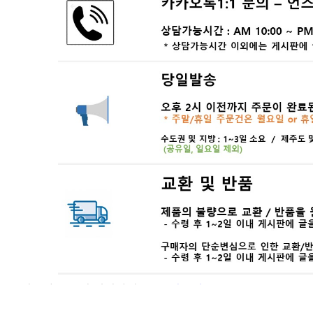
... 🛒 🛒 🛒
🥇
머스타드.칠리.데리야끼 BEST
더보기
판매자 정보