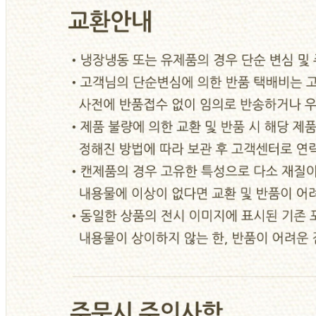
... 🛒 🛒 🛒
🥇
케찹.스파게티.피자소스 BEST
더보기
판매자 정보
판매자 상호
대한식자재유통
사업장 소재지
부산 금정구 체육공원로 651-17 (두구동) 대한식자재유통
연락처
051-518-8980