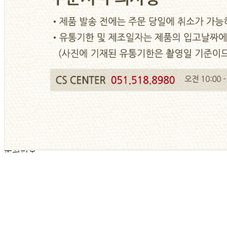
사업자
등록번호
621-21-31251
통신판매
신고번호
제 2017-부산금정-0054 호
상품 고시 정보
반품/교환 정보
판매자명
대한식자재유통
문의번호
010-2493-7060
반품/교환
배송비
반품 배송비: 6,000원
교환 배송비: 6,000원
주의사항