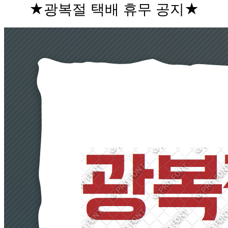
★광복절 택배 휴무 공지★