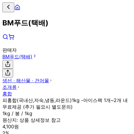
BM푸드(택배)
판매자
BM푸드(택배)
생선 ∙ 해산물 ∙ 건어물
조개류
홍합
피홍합(국내산,자숙,냉동,라운드)1kg -아이스팩 1개~2개 내
무료제공 (추가 필요시 별도문의)
1kg / 봉 / 1kg
원산지:
상품 상세정보 참고
4,100원
2%