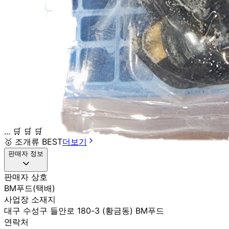
... 🛒 🛒 🛒
🥇
조개류 BEST
더보기
판매자 정보
판매자 상호
BM푸드(택배)
사업장 소재지
대구 수성구 들안로 180-3 (황금동) BM푸드
연락처