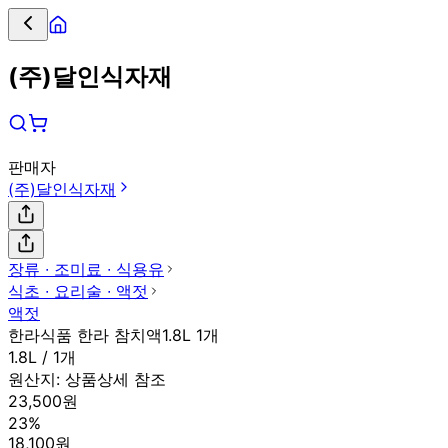
(주)달인식자재
판매자
(주)달인식자재
장류 ∙ 조미료 ∙ 식용유
식초 ∙ 요리술 ∙ 액젓
액젓
한라식품 한라 참치액1.8L 1개
1.8L / 1개
원산지:
상품상세 참조
23,500원
23%
18,100원