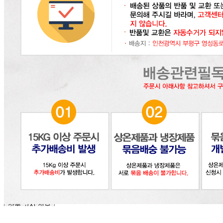
... 🛒 🛒 🛒
🥇
식초.요리술.액젓 BEST
더보기
판매자 정보
판매자 상호
(주)달인식자재
사업장 소재지
인천 부평구 영성동로 36-27 (삼산동) 달인식자재마트
연락처
032-715-7090
사업자
등록번호
122-86-30225
통신판매
신고번호
제2018-인천부평-0185호
상품 고시 정보