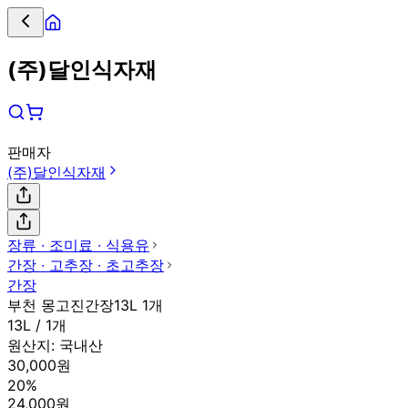
(주)달인식자재
판매자
(주)달인식자재
장류 ∙ 조미료 ∙ 식용유
간장 ∙ 고추장 ∙ 초고추장
간장
부천 몽고진간장13L 1개
13L / 1개
원산지:
국내산
30,000원
20%
24,000원