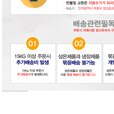
... 🛒 🛒 🛒
🥇
간장.고추장.초고추장 BEST
더보기
판매자 정보
판매자 상호
(주)달인식자재
사업장 소재지
인천 부평구 영성동로 36-27 (삼산동) 달인식자재마트
연락처
032-715-7090
사업자
등록번호
122-86-30225
통신판매
신고번호
제2018-인천부평-0185호
상품 고시 정보
식품의 유형
간장