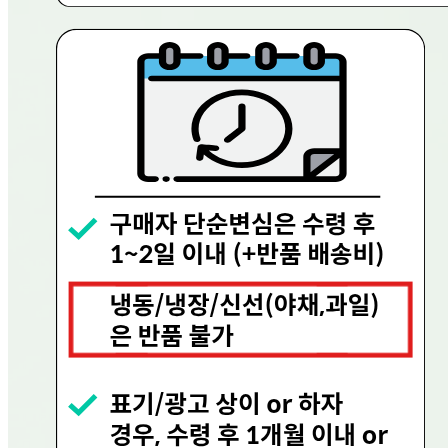
등록번호
656-81-02756
통신판매
신고번호
제 2023-용인수지-0719호
상품 고시 정보
반품/교환 정보
판매자명
현대그린푸드
문의번호
080-858-0533
반품/교환
배송비
반품 배송비: 0원
교환 배송비: 0원
주의사항