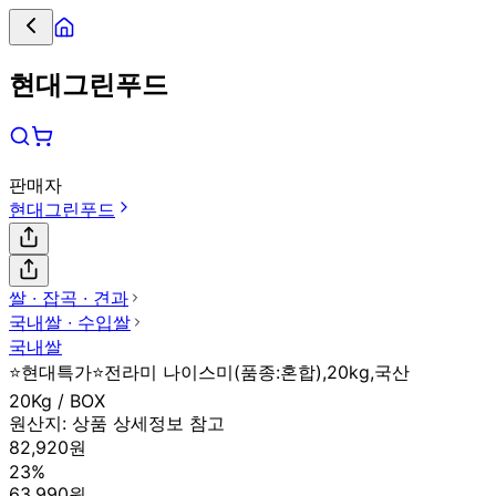
현대그린푸드
판매자
현대그린푸드
쌀 ∙ 잡곡 ∙ 견과
국내쌀 ∙ 수입쌀
국내쌀
⭐현대특가⭐전라미 나이스미(품종:혼합),20kg,국산
20Kg / BOX
원산지:
상품 상세정보 참고
82,920원
23%
63,990원