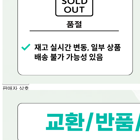
... 🛒 🛒 🛒
🥇
국내쌀.수입쌀 BEST
더보기
판매자 정보
판매자 상호
현대그린푸드
사업장 소재지
경기 용인시 수지구 문인로 30 (동천동, 현대그린푸드) 현대
그린푸드
연락처
080-858-0533
사업자