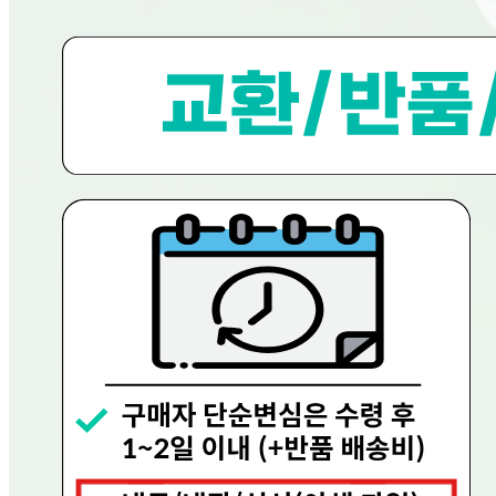
반품/교환 정보
판매자명
현대그린푸드
문의번호
080-858-0533
반품/교환
배송비
반품 배송비: 0원
교환 배송비: 0원
주의사항
전자상거래 등에서의 소비자보호법에 관한 법률에 의거하여
미성년자가 체결한 계약은 법정대리인이 동의하지 않은 경우
본인 또는 법정대리인이 취소할 수 있습니다. 식봄에 등록된
판매상품과 상품의 내용은 판매자가 등록한 것으로 (주)마켓
보로는 그 등록내용에 대하여 일체의 책임을 지지 않습니다.
상세 정보
구매 정보
상품 문의
상품 문의
문의글 작성