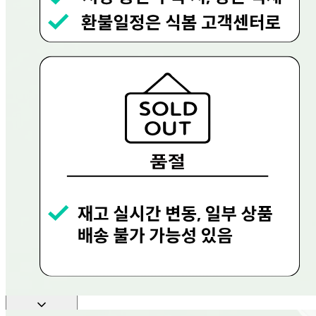
... 🛒 🛒 🛒
🥇
마요네즈.드레싱 BEST
더보기
판매자 정보
판매자 상호
현대그린푸드
사업장 소재지
경기 용인시 수지구 문인로 30 (동천동, 현대그린푸드) 현대
그린푸드
연락처
080-858-0533
사업자
등록번호
656-81-02756
통신판매
신고번호
제 2023-용인수지-0719호
상품 고시 정보