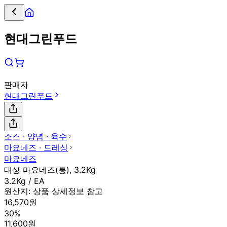
현대그린푸드
판매자
현대그린푸드
소스 ∙ 양념 ∙ 육수
마요네즈 ∙ 드레싱
마요네즈
대상 마요네즈(통), 3.2Kg
3.2Kg / EA
원산지:
상품 상세정보 참고
16,570원
30%
11,600원