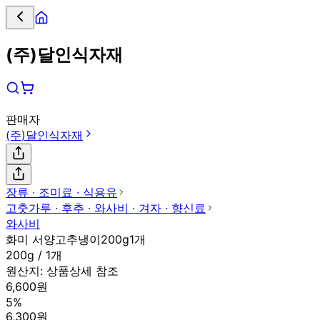
(주)달인식자재
판매자
(주)달인식자재
장류 ∙ 조미료 ∙ 식용유
고춧가루 ∙ 후추 ∙ 와사비 ∙ 겨자 ∙ 향신료
와사비
화미 서양고추냉이200g1개
200g / 1개
원산지:
상품상세 참조
6,600원
5%
6,300원