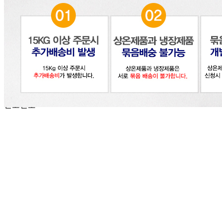
(주)달인식자재
사업장 소재지
인천 부평구 영성동로 36-27 (삼산동) 달인식자재마트
연락처
032-715-7090
사업자
등록번호
122-86-30225
통신판매
신고번호
제2018-인천부평-0185호
상품 고시 정보
식품의 유형
상품상세 참조
생산자
상품상세 참조
소재지
상품상세 참조
제조연월일