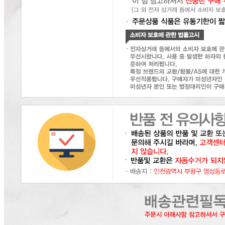
... 🛒 🛒 🛒
🥇
고춧가루.후추.와사비.겨자.향신료 BEST
더보기
판매자 정보
판매자 상호