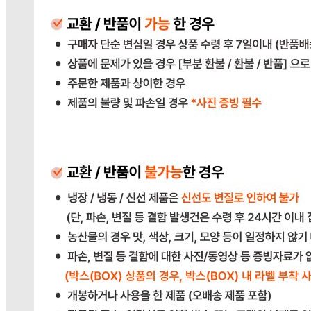
383-81-02561
통신판매
신고번호
2023-경기광주-1790
상품 고시 정보
포장단위별 용량(중량)
상품상세 참조
포장단위별 수량
상품상세 참조
포장단위별 크기
상품상세 참조
제조연월일(포장일 또는 생산연도)
상품상세 참조
소비기한 또는 품질유지기한
상품상세 참조
생산자
상품상세 참조
원산지
상품상세 참조