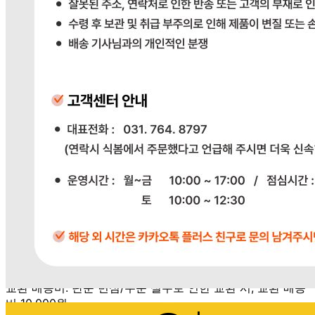
관련법상 표시사항
상품상세 참조
상품구성
상품상세 참조
보관방법 또는 취급방법
상품상세 참조
소비자 상담 관련 전화번호
상품상세 참조
반품/교환 정보
판매자명
다봄푸드
문의번호
031-764-8797
반품/교환
배송비
반품 배송비: 단순 변심으로 인한 반품 시, 왕복 배송비
20,000원
교환 배송비: 단순 변심/주문 실수로 인한 교환 시, 교환 배송
비 10,000원