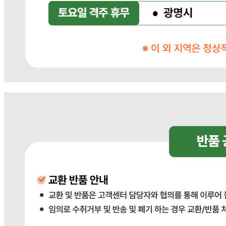
... 🛒 🛒 🛒
🥇
오징어.낙지.초밥용 BEST
더보기
판매자 정보
판매자 상호
다봄푸드
사업장 소재지
경기 광주시 장지9길 34-16 (장지동) .
연락처
031-764-8797
사업자
등록번호