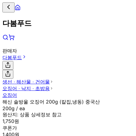
다봄푸드
판매자
다봄푸드
생선 ∙ 해산물 ∙ 건어물
오징어 ∙ 낙지 ∙ 초밥용
오징어
해신 솔방울 오징어 200g (칼집,냉동) 중국산
200g / ea
원산지:
상품 상세정보 참고
1,750원
쿠폰가
1,400원