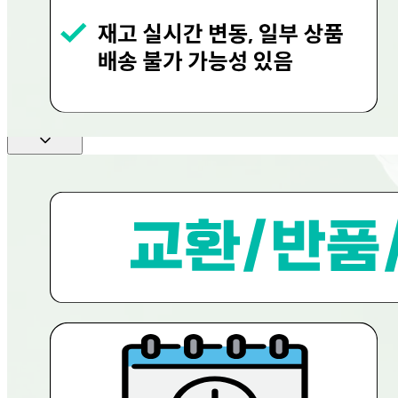
... 🛒 🛒 🛒
🥇
소금.다시다.미원 BEST
더보기
판매자 정보
판매자 상호
현대그린푸드
사업장 소재지
경기 용인시 수지구 문인로 30 (동천동, 현대그린푸드) 현대
그린푸드
연락처
080-858-0533
사업자
등록번호
656-81-02756
통신판매
신고번호
제 2023-용인수지-0719호