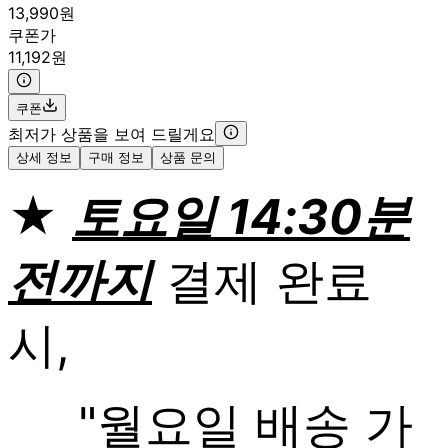
13,990원
쿠폰가
11,192원
쿠폰
최저가 상품을 보여 드릴게요
상세 정보
구매 정보
상품 문의
★
토요일 14:30분
전까지
결제 완료
시,
"월요일 배송 가