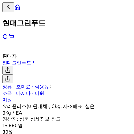
현대그린푸드
판매자
현대그린푸드
장류 ∙ 조미료 ∙ 식용유
소금 ∙ 다시다 ∙ 미원
미원
요리플러스(미원대체), 3kg, 사조해표, 실온
3Kg / EA
원산지:
상품 상세정보 참고
19,990원
30%