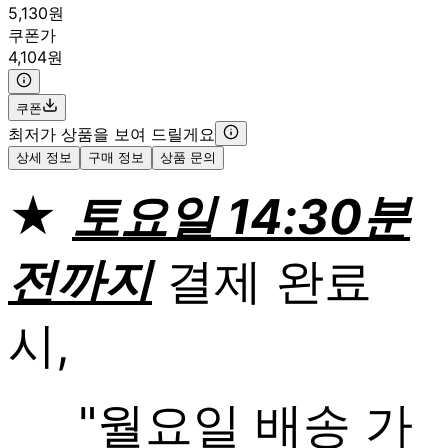
5,130원
쿠폰가
4,104원
쿠폰
최저가 상품을 보여 드릴게요
상세 정보
구매 정보
상품 문의
★
토요일 14:30분
전까지
결제 완료
시,
"월요일 배송 가