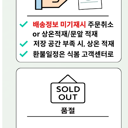
... 🛒 🛒 🛒
🥇
튀김류.냉동식품 BEST
더보기
판매자 정보
판매자 상호
현대그린푸드
사업장 소재지
경기 용인시 수지구 문인로 30 (동천동, 현대그린푸드) 현대
그린푸드
연락처
080-858-0533
사업자
등록번호
656-81-02756
통신판매
신고번호
제 2023-용인수지-0719호
상품 고시 정보