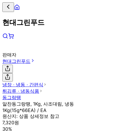
현대그린푸드
판매자
현대그린푸드
냉장 ∙ 냉동 ∙ 간편식
튀김류 ∙ 냉동식품
동그랑땡
알찬동그랑땡, 1Kg, 사조대림, 냉동
1Kg(15g*66EA) / EA
원산지:
상품 상세정보 참고
7,320원
30%