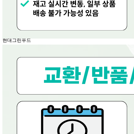
반품/교환 정보
판매자명
현대그린푸드
문의번호
080-858-0533
반품/교환
배송비
반품 배송비: 0원
교환 배송비: 0원
주의사항
전자상거래 등에서의 소비자보호법에 관한 법률에 의거하여
미성년자가 체결한 계약은 법정대리인이 동의하지 않은 경우
본인 또는 법정대리인이 취소할 수 있습니다. 식봄에 등록된
판매상품과 상품의 내용은 판매자가 등록한 것으로 (주)마켓
보로는 그 등록내용에 대하여 일체의 책임을 지지 않습니다.
상세 정보
구매 정보
상품 문의