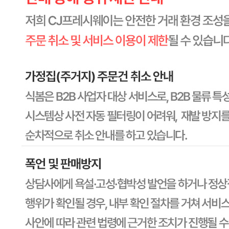
상세페이지참고
원재료명 및 함량
상세페이지참고
영양성분
상세페이지참고
유전자변형식품에 해당하는 경우의 표시
해당사항 없음
수입식품 여부
수입식품안전관리특별법에 따른 수입신고를 필함
소비자 상담 관련 전화번호
1588-6967
반품/교환 정보
판매자명
CJ프레시웨이
문의번호
1588-6967
반품/교환
배송비
반품 배송비: 30,000원
교환 배송비: 30,000원