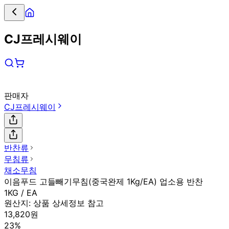
CJ프레시웨이
판매자
CJ프레시웨이
반찬류
무침류
채소무침
이음푸드 고들빼기무침(중국완제 1Kg/EA) 업소용 반찬
1KG / EA
원산지:
상품 상세정보 참고
13,820원
23%