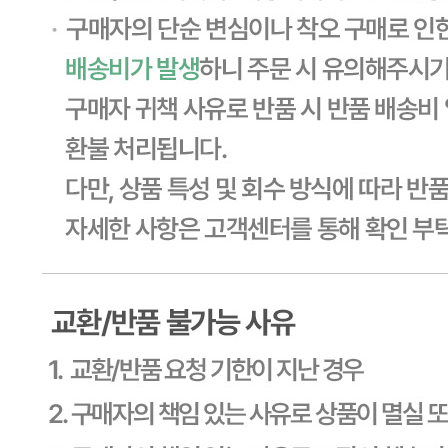
... 🛒 🛒 🛒
🥇
무침류 BEST
더보기
판매자 정보
판매자 상호
CJ프레시웨이
사업장 소재지
경기 용인시 기흥구 기곡로 32 (하갈동, 제일제당수원물류센
타) 씨제이프레시웨이
연락처
1588-6967
사업자
등록번호
603-81-11270