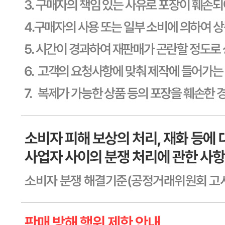
통신판매
신고번호
제2011-용인기흥-00129호
상품 고시 정보
식품의 유형
상세페이지참고
생산자
상세페이지참고
소재지
상세페이지참고
제조연월일
상세페이지참고
소비기한
본 제품은 제품입고일별 소비기한 또는 품질유지기한이 상이
하므로, 필요시 고객센터로 문의하여 주십시오. 제조일로부
터 365일 까지
포장단위별 용량(중량)
상세페이지참고
포장단위별 수량