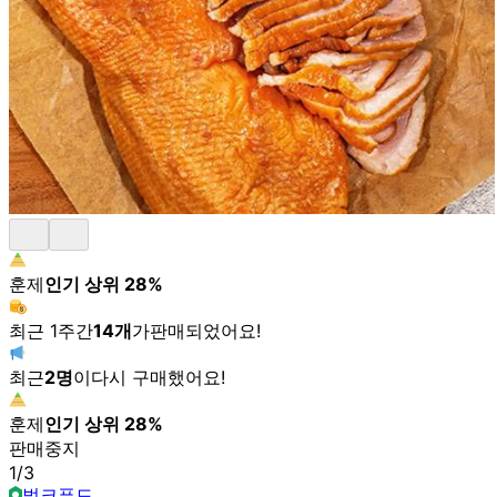
훈제
인기 상위
28
%
최근 1주간
14
개
가
판매되었어요!
최근
2
명
이
다시 구매했어요!
훈제
인기 상위
28
%
판매중지
1
/
3
벌크푸드