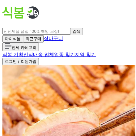
검색
장바구니
마이식봄
최근구매
전체 카테고리
식봄 기획전
직배송 업체
업종 찾기
지역 찾기
로그인 / 회원가입