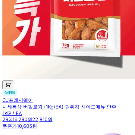
CJ프레시웨이
사세통상 버팔로윙 (1Kg/EA) 닭튀김 사이드메뉴 안주
1KG / EA
29
%
16,290원
22,810원
쿠폰가
10,605원