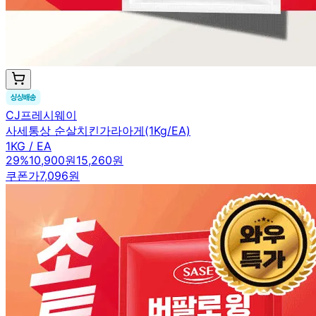
CJ프레시웨이
사세통상 순살치킨가라아게(1Kg/EA)
1KG / EA
29
%
10,900원
15,260원
쿠폰가
7,096원